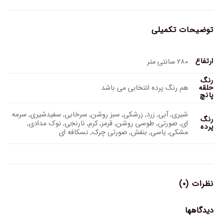
توضیحات تکمیلی
ارتفاع
۲۸۰ سانتی متر
رنگ
هم رنگ پرده انتخابی می باشد
حلقه
پانچ
شیری, آبی, زرد, زرشکی, سبز روشن, سرخابی, سفیدشیری, سرمه
رنگ
ای, صورتی, طوسی روشن, قرمز, کرم, نارنجی, نوک مدادی,
پرده
مشکی, یاسی, بنفش, صورتی چرک, نسکافه ای
نظرات (۰)
دیدگاهها