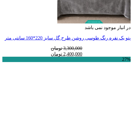
در انبار موجود نمی باشد
پتو یک نفره رنگ طوسی روشن طرح گل سایز 220*160 سانتی متر
قیمت
قیمت
3,300,000
تومان
فعلی:
اصلی:
2,400,000
تومان
27%
2,400,000 تومان.
3,300,000 تومان
بود.