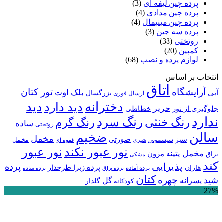
پرده چین لیفه ای
(3)
پرده چین مدادی
(4)
پرده چین مینیمال
(4)
پرده سه چین
(3)
روتختی
(38)
کمپین
(20)
لوازم پرده و نصب
(68)
انتخاب بر اساس
اتاق
آرایشگاه
تور کتان
بلک اوت
آبی
بزرگسال
ارسال فوری
دخترانه
دید
دید دارد
حریر
خطاطی
جلوگیری از نور
ندارد
رنگ سرد
رنگ خنثی
رنگ گرم
ساده
روتختی
سالن
ضخیم
مخمل
صورتی
سبز
مخمل
سیسمونی
قهوه ای
شیری
نور عبور
نور عبور نکند
مخمل پتینه
مزون
براق
مشکی
کند
پذیرایی
پرده
پرده زبرا طرحدار
هازان
پرده آماده
پرده براق
پرده ساده
کتان
چهره
شید
پسرانه
گل
گلدار
کودکانه
27%