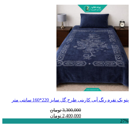
پتو یک نفره رنگ آبی کاربنی طرح گل سایز 220*160 سانتی متر
قیمت
قیمت
3,300,000
تومان
فعلی:
اصلی:
2,400,000
تومان
27%
2,400,000 تومان.
3,300,000 تومان
بود.