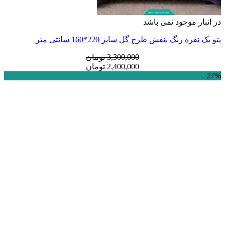
در انبار موجود نمی باشد
پتو یک نفره رنگ بنفش طرح گل سایز 220*160 سانتی متر
قیمت
قیمت
3,300,000
تومان
فعلی:
اصلی:
2,400,000
تومان
27%
2,400,000 تومان.
3,300,000 تومان
بود.