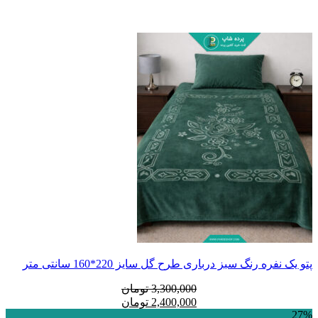
پتو یک نفره رنگ سبز درباری طرح گل سایز 220*160 سانتی متر
قیمت
قیمت
3,300,000
تومان
فعلی:
اصلی:
2,400,000
تومان
27%
2,400,000 تومان.
3,300,000 تومان