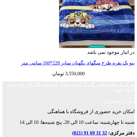
در انبار موجود نمی باشد
پتو یک نفره طرح سگهای نگهبان سایز 220*160 سانتی متر
3,550,000
تومان
تهران نارمک خیابان گلبرگ غربی پاساژ گلستان پلاک ۵
(روی متن
کلیک کنید)
پیگیری سفارش
امکان خرید حضوری از فروشگاه با هماهنگی
شنبه تا چهارشنبه: ساعت 10 الی 20، پنج شنبه‌ها: 10 الی 14
دفتر مرکزی:
32 31 69 91 (021)