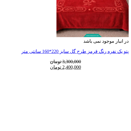
در انبار موجود نمی باشد
پتو یک نفره رنگ قرمز طرح گل سایز 220*160 سانتی متر
قیمت
قیمت
3,300,000
تومان
فعلی:
اصلی:
2,400,000
تومان
2,400,000 تومان.
3,300,000 تومان
بود.