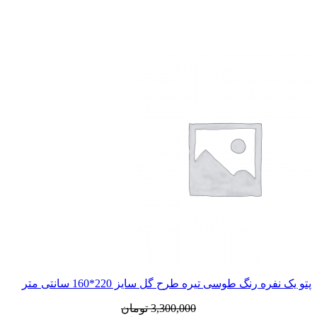
پتو یک نفره رنگ طوسی تیره طرح گل سایز 220*160 سانتی متر
قیمت
قیمت
3,300,000
تومان