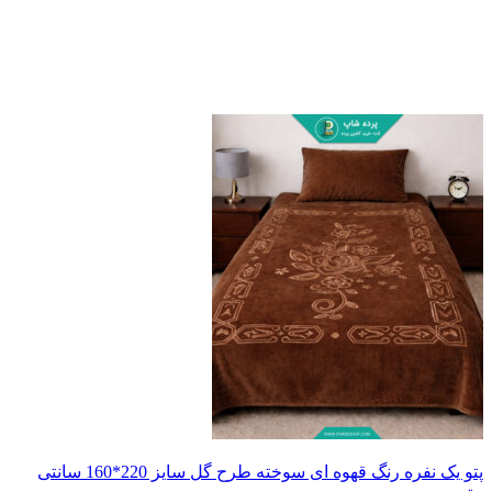
پتو یک نفره رنگ قهوه ای سوخته طرح گل سایز 220*160 سانتی