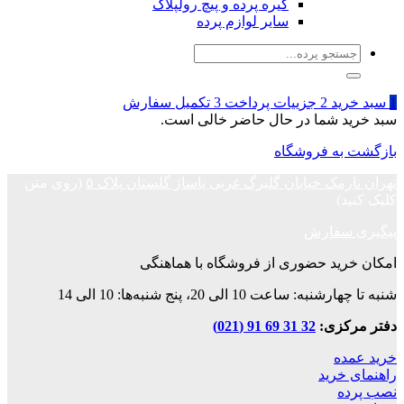
گیره پرده و پیچ رولپلاک
سایر لوازم پرده
جستجو
برای:
1
سبد خرید
2
جزییات پرداخت
3
تکمیل سفارش
سبد خرید شما در حال حاضر خالی است.
بازگشت به فروشگاه
تهران نارمک خیابان گلبرگ غربی پاساژ گلستان پلاک ۵
(روی متن
کلیک کنید)
پیگیری سفارش
امکان خرید حضوری از فروشگاه با هماهنگی
شنبه تا چهارشنبه: ساعت 10 الی 20، پنج شنبه‌ها: 10 الی 14
دفتر مرکزی:
32 31 69 91 (021)
خرید عمده
راهنمای خرید
نصب پرده