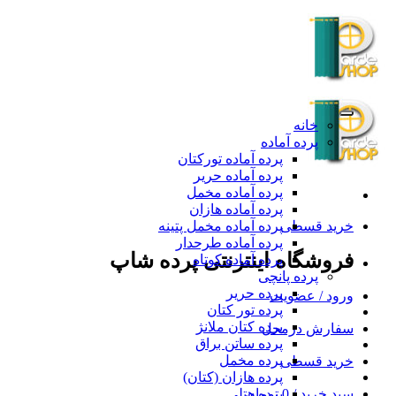
Skip
to
content
خانه
پرده آماده
پرده آماده تورکتان
پرده آماده حریر
پرده آماده مخمل
پرده آماده هازان
خرید قسطی
پرده آماده مخمل پتینه
پرده آماده طرحدار
فروشگاه اینترنتی پرده شاپ
پرده آماده کوتاه
پرده پانچی
پرده حریر
ورود / عضویت
پرده تور کتان
پرده کتان ملانژ
سفارش درمحل
پرده ساتن براق
پرده مخمل
خرید قسطی
پرده هازان (کتان)
سبد خرید /
0
تومان
پرده هتلی