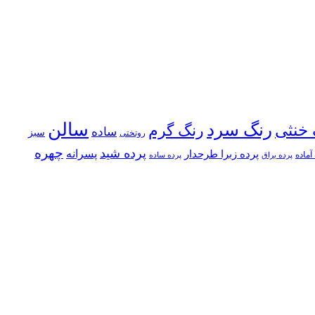
سالن
رنگ سرد
 خنثی
رنگ گرم
ساده
سبز
روتختی
چهره
پرده شید
پسرانه
پرده زبرا طرحدار
آماده
پرده براق
پرده ساده