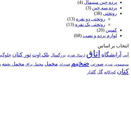
پرده چین مینیمال
(4)
پرده سه چین
(3)
روتختی
(38)
روتختی دو نفره
(13)
روتختی یک نفره
(13)
کمپین
(20)
لوازم پرده و نصب
(68)
انتخاب بر اساس
اتاق
آرایشگاه
تور کتان
بلک اوت
آبی
بزرگسال
جلوگیر
ارسال فوری
ضخیم
مخمل
مخمل پتینه
صورتی
م
مخمل براق
سیسمونی
قهوه ای
شیری
کتان
گل
گلدار
کودکانه