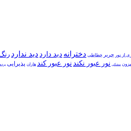
دخترانه
دید ندارد
دید دارد
رنگ
حریر
خطاطی
ی از نور
نور عبور کند
نور عبور نکند
پذیرایی
زون
هازان
پرده 
مشکی