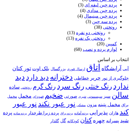
 چین لیفه ای
(3)
140*
ه چین مدادی
(4)
 چین مینیمال
(4)
ه سه چین
(3)
ختی
(38)
روتختی دو نفره
(13)
روتختی یک نفره
(13)
ین
(20)
م پرده و نصب
(68)
 اساس
اتاق
گاه
تور کتان
بلک اوت
بزرگسال
ارسال فوری
دخترانه
دید
دید دارد
حریر
خطاطی
 نور
رنگ سرد
نگ خنثی
رنگ گرم
ساده
روتختی
ضخیم
مخمل
صورتی
سبز
مخمل
سیسمونی
قهوه ای
شیری
نور عبور
نور عبور نکند
پتینه
مزون
مشکی
پذیرایی
پرده
پرده زبرا طرحدار
پرده آماده
پرده براق
پرده ساده
کتان
چهره
نه
گل
گلدار
کودکانه