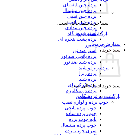
پرده چین لیفه ای
پرده چین مینیمال
پرده چین قیفی
پرده چین پلیسه
سبد خرید شما خالی است.
پرده چین مدادی
آستر پرده
بازگشت به فروشگاه
پرده پشت پنجره ای
رش درمحل
پرده ضد نور
 خرید
آستر ضد نور
پرده پانچی ضد نور
پرده شید ضد نور
پرده زبرا و شید
پرده زبرا
پرده شید
پرده کرکره ای
 خرید شما خالی است.
پرده دو مکانیزم
گشت به فروشگاه
پرده رومن
چوب پرده و لوازم نصب
چوب پرده پانچی
چوب پرده ساده
پایه چوب پرده
چوب پرده مینیمال
سری چوب پرده