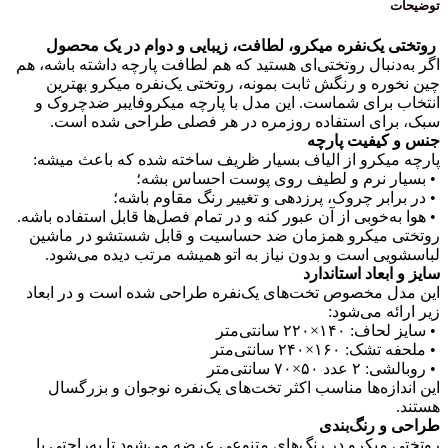
یک‌نفره میکرو، لطافت، زیبایی و دوام در یک محصول
بال روتختی‌ای هستید که هم لطافت پارچه داشته باشه، هم
 و رنگش ثابت بمونه، روتختی یک‌نفره میکرو بهترین
ای شماست. این مدل با پارچه میکروفایبر ضدچروک و
ی استفاده روزمره در هر فصلی طراحی شده است.
فیت پارچه
رو از الیاف بسیار ظریف ساخته شده که باعث میشه:
نرم و لطیف روی پوست احساس بشه؛
ر چروک، پرزدهی و تغییر رنگ مقاوم باشه؛
وبی از آن عبور کنه و در تمام فصل‌ها قابل استفاده باشه.
یکرو همزمان ضد حساسیت و قابل شستشو در ماشین
است و بدون نیاز به اتو همیشه مرتب دیده می‌شود.
اد استاندارد
خصوص تخت‌های یک‌نفره طراحی شده است و در ابعاد
می‌شود:
 سانتی‌متر
۲ سانتی‌متر
تی‌متر
‌ها مناسب اکثر تخت‌های یک‌نفره نوجوان و بزرگسال
نگ‌بندی
کرو در رنگ‌های متنوعی عرضه می‌شود تا به‌راحتی با