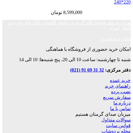
8,599,000
تومان
ک خیابان گلبرگ غربی پاساژ گلستان پلاک ۵
(روی متن
فارش
د حضوری از فروشگاه با هماهنگی
ت 10 الی 20، پنج شنبه‌ها: 10 الی 14
زی:
32 31 69 91 (021)
ه
رید
ریع
ا
دای گرمتان هستیم
داول
ایت
‌شاپ