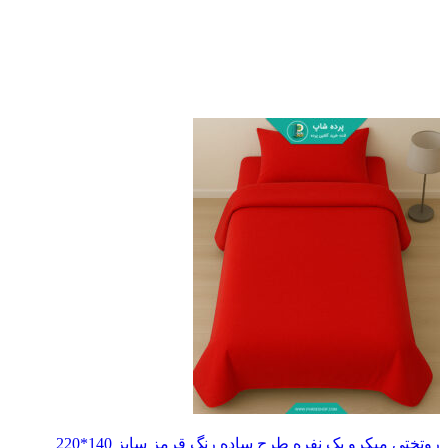
رو یک نفره طرح ساده رنگ قرمز سایز 140*220