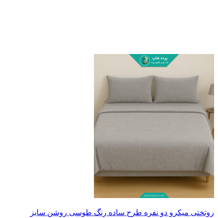
یکرو دو نفره طرح ساده رنگ طوسی روشن سایز