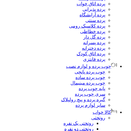
پرده اتاق خواب
پرده پذیرایی
پرده آرایشگاه
پرده سنتی
پرده کلاسیک رومی
پرده خطاطی
پرده گل دار
پرده پسرانه
پرده دخترانه
پرده اتاق کودک
پرده فانتزی
وب پرده و لوازم نصب
چوب پرده پانچی
چوب پرده ساده
چوب پرده مینیمال
پایه چوب پرده
سری چوب پرده
گیره پرده و پیچ رولپلاک
سایر لوازم پرده
الا خواب
روتختی
روتختی یک نفره
روتختی دو نفره