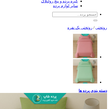
گیره پرده و پیچ رولپلاک
سایر لوازم پرده
جو
:
وتختی یک نفره
پرده ها