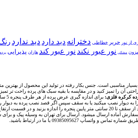
دخترانه
دید ندارد
دید دارد
رنگ
حریر
خطاطی
ی از نور
نور عبور کند
نور عبور نکند
پذیرایی
زون
هازان
پرده 
مشکی
بسیار مناسبی است. جنس بکار رفته در تولید این محصول از بهترین م
ده کرکره فلزی:
برای ا
رتفاع آن را وارد کنید.
ی 4 الی 6 روز کاری بعد از ثبت سفارش آماده ارسال میشود. ارسال برای تهران به وسی
اپ 09385095627 با ما در ارتباط باشید.