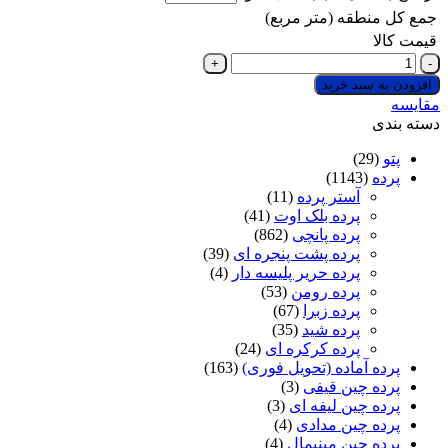
جمع کل منطقه (متر مربع)
قیمت کالا
پرده
کرکره
افزودن به سبد خرید
ای
مقایسه
فلزی
دسته بندی
16
میلیمتر
پتو
(29)
رنگ
پرده
(1143)
آجری
آستر پرده
(11)
طرح
پرده بلک اوت
(41)
چوب
پرده پانچی
(862)
عدد
پرده پشت پنجره ای
(39)
پرده حریر پلیسه دار
(4)
پرده رومن
(53)
پرده زبرا
(67)
پرده شید
(35)
پرده کرکره ای
(24)
پرده آماده (تحویل فوری)
(163)
پرده چین قیفی
(3)
پرده چین لیفه ای
(3)
پرده چین مدادی
(4)
پرده چین مینیمال
(4)