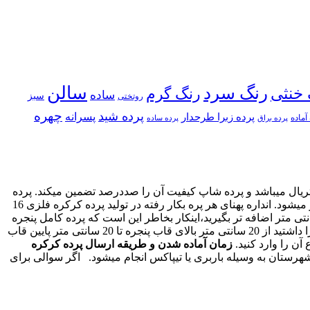
سالن
رنگ سرد
 خنثی
رنگ گرم
ساده
سبز
روتختی
چهره
پرده شید
پسرانه
پرده زبرا طرحدار
آماده
پرده براق
پرده ساده
تریال میباشد و پرده شاپ کیفیت آن را صددرصد تضمین میکند. پرده
کرکره ای فلزی قابل شستشو میباشد و میتوانید با دستمال نم دار به راحتی آن را تمیز کنید و در مقایسه با بقیه سبک های پرده راحت تر تمیز میشود. انداره پهنای هر پره بکار رفته در تولید پرده کرکره فلزی 16
ندازه گیری عرض پرده از هر طرف پنجره 5 سانتی متر اضافه تر بگیرید،اینکار بخاطر این است که پرده کامل پنجره
را پوشش بدهد. برای اندازه گیری ارتفاع پرده ابتدا مشخص کنید پرده را به دیوار نصب میکنید یا به سقف سپس اگر قصد نصب پرده به دیوار را داشتید از 20 سانتی متر بالای قاب پنجره تا 20 سانتی متر پایین قاب
زمان آماده شدن و طریقه ارسال پرده کرکره
له پیک و برای شهرستان به وسیله باربری یا تیپاکس انجام میشود. اگر سوالی برای