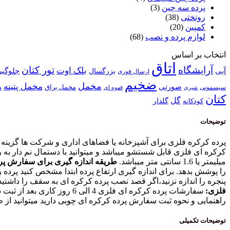
پرده سه چین
(3)
روتختی
(38)
کمپین
(20)
لوازم پرده و نصب
(68)
انتخاب بر اساس
اتاق
آرایشگاه
تور کتان
بلک اوت
آبی
بزرگسال
جلوگیر
ارسال فوری
ضخیم
مخمل
مخمل پتینه
صورتی
م
مخمل براق
سیسمونی
قهوه ای
شیری
کتان
گل
گلدار
کودکانه
توضیحات
پرده کرکره فلزی برای آشپزخانه یا فضاهای اداری و شرکت ها گزینه 
میلیمتر یا 1.6 سانتی متر میباشد.
طریقه اندازه گیری برای سفارش پر
پنجره را اندازه نزنید،اگر قصد نصب پرده کرکره ای به سقف را داشتید از سقف تا 20 سانتی متر پایین پنجره را اندازه بزنید و در قسمت ا
فلزی:
سفارشات پرده کرکره ای فلز
راهنمایی و نحوه ثبت سفارش پرده کرکره ای چوبی دارید میتوانید از طریق شماره تماس و واتس
توضیحات تکمیلی