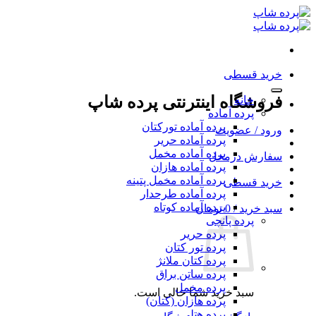
Skip
to
content
خرید قسطی
فروشگاه اینترنتی پرده شاپ
خانه
پرده آماده
پرده آماده تورکتان
ورود / عضویت
پرده آماده حریر
پرده آماده مخمل
سفارش درمحل
پرده آماده هازان
پرده آماده مخمل پتینه
خرید قسطی
پرده آماده طرحدار
پرده آماده کوتاه
سبد خرید /
0
تومان
پرده پانچی
پرده حریر
پرده تور کتان
پرده کتان ملانژ
پرده ساتن براق
پرده مخمل
سبد خرید شما خالی است.
پرده هازان (کتان)
پرده هتلی