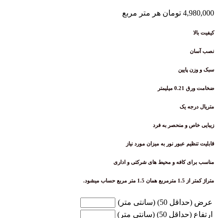
4,980,000
تومان
هر متر مربع
کیفیت بالا
نصب آسان
سبک و وزن پایین
ضخامت ورق 0.21 میلیمتر
متریال درجه یک
زیبایی خاص و منحصر به فرد
قابلیت تنظیم عبور نور به میزان مورد نیاز
مناسب برای کافه و محیط های شرکتی و اداری
متراژ کمتر از 1.5 مترمربع همان 1.5 متر مربع حساب میشود.
عرض (حداقل 50) (سانتی متر)
ارتفاع (حداقل 50) (سانتی متر)