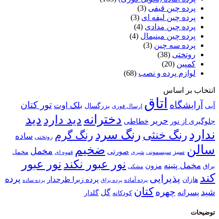
پرده چین قیفی
(3)
پرده چین لیفه ای
(3)
پرده چین مدادی
(4)
پرده چین مینیمال
(4)
پرده سه چین
(3)
روتختی
(38)
کمپین
(20)
لوازم پرده و نصب
(68)
انتخاب بر اساس
اتاق
آرایشگاه
تور کتان
بلک اوت
آبی
بزرگسال
ارسال فوری
دخترانه
دید
دید دارد
حریر
خطاطی
جلوگیری از نور
ندارد
رنگ سرد
رنگ خنثی
رنگ گرم
ساده
روتختی
سالن
ضخیم
مخمل
صورتی
سبز
مخمل
سیسمونی
قهوه ای
شیری
نور عبور
نور عبور نکند
مخمل پتینه
مزون
براق
مشکی
کند
پذیرایی
پرده
پرده زبرا طرحدار
هازان
پرده آماده
پرده براق
پرده ساده
کتان
چهره
شید
پسرانه
گل
گلدار
کودکانه
توضیحات