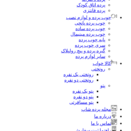
پرده اتاق کودک
پرده فانتزی
چوب پرده و لوازم نصب
چوب پرده پانچی
چوب پرده ساده
چوب پرده مینیمال
پایه چوب پرده
سری چوب پرده
گیره پرده و پیچ رولپلاک
سایر لوازم پرده
کالا خواب
روتختی
روتختی یک نفره
روتختی دو نفره
پتو
پتو یک نفره
پتو دو نفره
پتو مسافرتی
مجله پرده شاپ
درباره ما
تماس با ما
راهنما ثبت سفارش