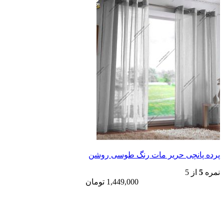
پرده پانچی حریر مات رنگ طوسی روشن
نمره
5
از 5
1,449,000
تومان