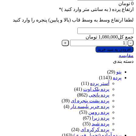
0
تومان
(required)
ارتفاع پرده ( به سانتی متر وارد کنید )
*
لطفا ارتفاع وسط به وسط قاب (بالا و پایین) پنجره را وارد کنید
جمع کل
1,080,000
تومان
پرده
پشت
افزودن به سبد خرید
پنجره
مقایسه
ای
دسته بندی
جنس
تورکتان
پتو
(29)
شاین
پرده
(1143)
رنگ
آستر پرده
(11)
طوسی
پرده بلک اوت
(41)
روشن
پرده پانچی
(862)
عدد
پرده پشت پنجره ای
(39)
پرده حریر پلیسه دار
(4)
پرده رومن
(53)
پرده زبرا
(67)
پرده شید
(35)
پرده کرکره ای
(24)
پرده آماده (تحویل فوری)
(163)