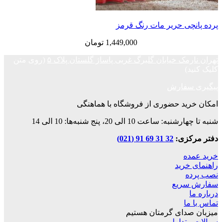
پرده پانچی حریر مات رنگ قرمز
1,449,000
تومان
تهران نارمک خیابان گلبرگ غربی پاساژ گلستان پلاک ۵
(روی متن
کلیک کنید)
پیگیری سفارش
امکان خرید حضوری از فروشگاه با هماهنگی
شنبه تا چهارشنبه: ساعت 10 الی 20، پنج شنبه‌ها: 10 الی 14
دفتر مرکزی:
32 31 69 91 (021)
خرید عمده
راهنمای خرید
نصب پرده
سفارش سریع
درباره ما
تماس با ما
میزبان صدای گرمتان هستیم
سوالات متداول