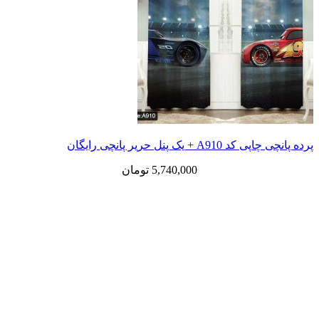
پرده پانچی چاپی کد A910 + یک پنل حریر پانچی رایگان
5,740,000
تومان