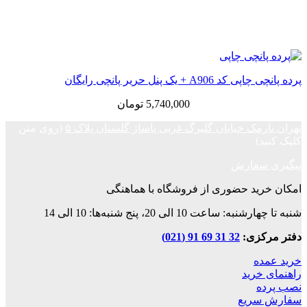
پرده پانچی چاپی کد A906 + یک پنل حریر پانچی رایگان
5,740,000
تومان
تهران نارمک خیابان گلبرگ غربی پاساژ گلستان پلاک ۵
(روی متن
کلیک کنید)
پیگیری سفارش
امکان خرید حضوری از فروشگاه با هماهنگی
شنبه تا چهارشنبه: ساعت 10 الی 20، پنج شنبه‌ها: 10 الی 14
دفتر مرکزی:
32 31 69 91 (021)
خرید عمده
راهنمای خرید
نصب پرده
سفارش سریع