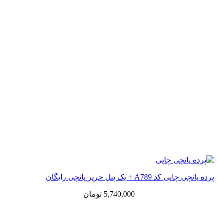
پرده پانچی چاپی کد A789 + یک پنل حریر پانچی رایگان
5,740,000
تومان