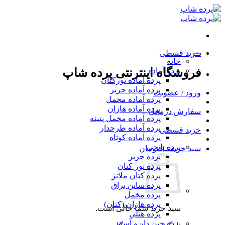
Ski
t
conten
خرید قسطی
خانه
پرده آماده
فروشگاه اینترنتی پرده شاپ
پرده آماده تورکتان
پرده آماده حریر
ورود / عضویت
پرده آماده مخمل
پرده آماده هازان
سفارش درمحل
پرده آماده مخمل پتینه
پرده آماده طرحدار
خرید قسطی
پرده آماده کوتاه
پرده پانچی
سبد خرید /
0
تومان
پرده حریر
پرده تور کتان
پرده کتان ملانژ
پرده ساتن براق
پرده مخمل
پرده هازان (کتان)
سبد خرید شما خالی است.
پرده هتلی
پرده چین دار و آستر