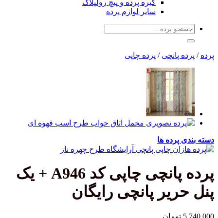
گیره پرده و پیچ رولپلاک
سایر لوازم پرده
جستجو
برای:
پرده
/
پرده پانچی
/
پرده چاپی
دسته بندی پرده ها
پرده پانچی چاپی کد A946 + یک
پنل حریر پانچی رایگان
5,740,000
تومان