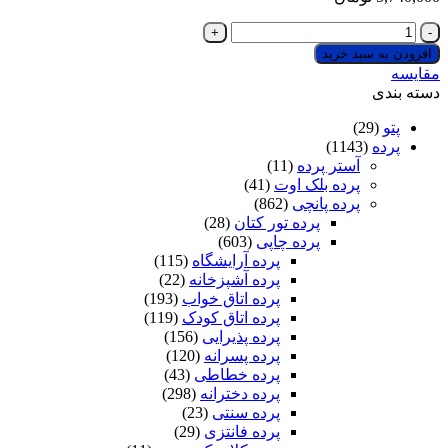
پرده
پانچی
افزودن به سبد خرید
چاپی
مقایسه
کد
دسته بندی
A946
+
پتو
(29)
یک
پرده
(1143)
پنل
آستر پرده
(11)
حریر
پرده بلک اوت
(41)
پانچی
پرده پانچی
(862)
رایگان
پرده تور کتان
(28)
عدد
پرده چاپی
(603)
پرده آرایشگاه
(115)
پرده آشپزخانه
(22)
پرده اتاق خواب
(193)
پرده اتاق کودک
(119)
پرده پذیرایی
(156)
پرده پسرانه
(120)
پرده خطاطی
(43)
پرده دخترانه
(298)
پرده سنتی
(23)
پرده فانتزی
(29)