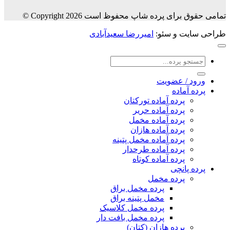
تمامی حقوق برای پرده شاپ محفوظ است Copyright 2026 ©
طراحی سایت و سئو:
امیررضا سعیدآبادی
جستجو
برای:
ورود / عضویت
پرده آماده
پرده آماده تورکتان
پرده آماده حریر
پرده آماده مخمل
پرده آماده هازان
پرده آماده مخمل پتینه
پرده آماده طرحدار
پرده آماده کوتاه
پرده پانچی
پرده مخمل
پرده مخمل براق
مخمل پتینه براق
پرده مخمل کلاسیک
پرده مخمل بافت دار
پرده هازان (کتان)