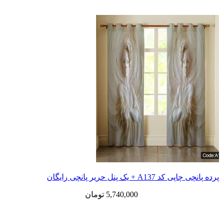
پرده پانچی چاپی کد A137 + یک پنل حریر پانچی رایگان
5,740,000
تومان