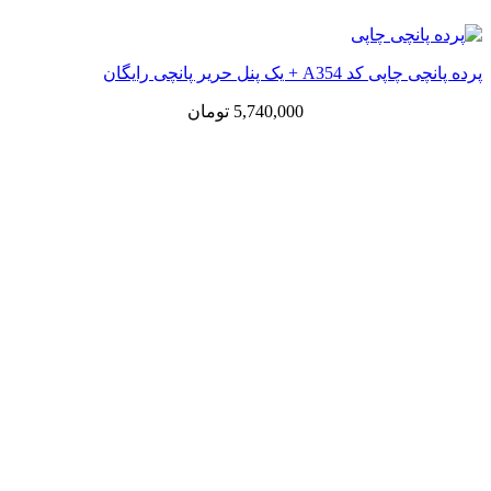
پرده پانچی چاپی کد A354 + یک پنل حریر پانچی رایگان
5,740,000
تومان