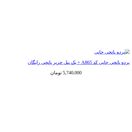
پرده پانچی چاپی کد A865 + یک پنل حریر پانچی رایگان
5,740,000
تومان