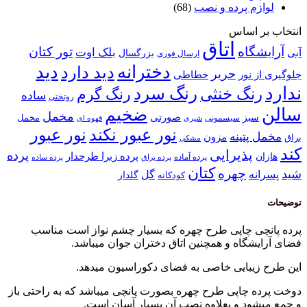
لوازم پرده و نصب
(68)
انتخاب بر اساس
اتاق
آرایشگاه
تور کتان
بلک اوت
آبی
بزرگسال
ارسال فوری
دخترانه
دید
دید دارد
حریر
خطاطی
جلوگیری از نور
ندارد
رنگ سرد
رنگ خنثی
رنگ گرم
ساده
روتختی
سالن
ضخیم
مخمل
صورتی
سبز
مخمل
سیسمونی
قهوه ای
شیری
نور عبور
نور عبور نکند
مخمل پتینه
مزون
براق
مشکی
کند
پذیرایی
پرده
پرده زبرا طرحدار
هازان
پرده آماده
پرده براق
پرده ساده
کتان
چهره
شید
پسرانه
گل
گلدار
کودکانه
توضیحات
پرده پانچی چاپی طرح چهره که بسیار چشم نواز است مناسب
فضای آرایشگاه و همچنین اتاق دختران جوان میباشد.
این طرح زیبایی خاصی به فضای دکوراسیون میدهد.
دوخت پرده چاپی طرح چهره بصورت پانچی میباشد که به راحتی باز
و جمع میشود و بعلاوه نصب آن بسیار آسان است.