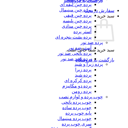
بازگشت به فروشگاه
پرده چین لیفه ای
پرده چین مینیمال
سفارش درمحل
پرده چین قیفی
سبد خرید
پرده چین پلیسه
پرده چین مدادی
آستر پرده
پرده پشت پنجره ای
پرده ضد نور
آستر ضد نور
سبد خرید شما خالی است.
پرده پانچی ضد نور
پرده شید ضد نور
بازگشت به فروشگاه
پرده زبرا و شید
پرده زبرا
پرده شید
پرده کرکره ای
پرده دو مکانیزم
پرده رومن
چوب پرده و لوازم نصب
چوب پرده پانچی
چوب پرده ساده
پایه چوب پرده
چوب پرده مینیمال
سری چوب پرده