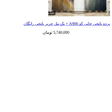
پرده پانچی چاپی کد A906 + یک پنل حریر پانچی رایگان
5,740,000
تومان