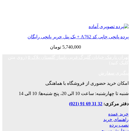
پرده پانچی چاپی کد A762 + یک پنل حریر پانچی رایگان
5,740,000
تومان
تهران نارمک خیابان گلبرگ غربی پاساژ گلستان پلاک ۵
(روی متن
کلیک کنید)
پیگیری سفارش
امکان خرید حضوری از فروشگاه با هماهنگی
شنبه تا چهارشنبه: ساعت 10 الی 20، پنج شنبه‌ها: 10 الی 14
دفتر مرکزی:
32 31 69 91 (021)
خرید عمده
راهنمای خرید
نصب پرده
سفارش سریع