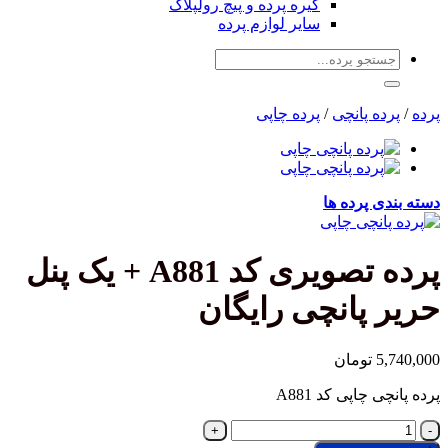
گیره پرده و پیچ رولپلاک
سایر لوازم پرده
جستجو
برای:
پرده
/
پرده پانچی
/
پرده چاپی
دسته بندی پرده ها
پرده تصویری کد A881 + یک پنل
حریر پانچی رایگان
5,740,000
تومان
پرده پانچی چاپی کد A881
پرده
تصویری