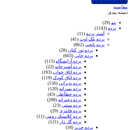
افزودن به سبد خرید
کد
مقایسه
A881
دسته بندی
+
یک
پتو
(29)
پنل
پرده
(1143)
حریر
آستر پرده
(11)
پانچی
پرده بلک اوت
(41)
رایگان
پرده پانچی
(862)
عدد
پرده تور کتان
(28)
پرده چاپی
(603)
پرده آرایشگاه
(115)
پرده آشپزخانه
(22)
پرده اتاق خواب
(193)
پرده اتاق کودک
(119)
پرده پذیرایی
(156)
پرده پسرانه
(120)
پرده خطاطی
(43)
پرده دخترانه
(298)
پرده سنتی
(23)
پرده فانتزی
(29)
پرده کلاسیک رومی
(11)
پرده گل دار
(121)
پرده حریر
(18)