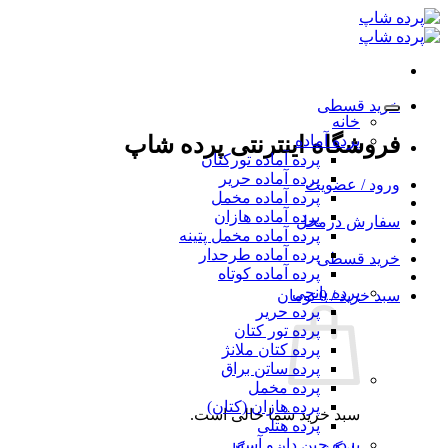
Ski
t
conten
خرید قسطی
خانه
پرده آماده
فروشگاه اینترنتی پرده شاپ
پرده آماده تورکتان
پرده آماده حریر
ورود / عضویت
پرده آماده مخمل
پرده آماده هازان
سفارش درمحل
پرده آماده مخمل پتینه
پرده آماده طرحدار
خرید قسطی
پرده آماده کوتاه
پرده پانچی
سبد خرید /
0
تومان
پرده حریر
پرده تور کتان
پرده کتان ملانژ
پرده ساتن براق
پرده مخمل
پرده هازان (کتان)
سبد خرید شما خالی است.
پرده هتلی
پرده چین دار و آستر