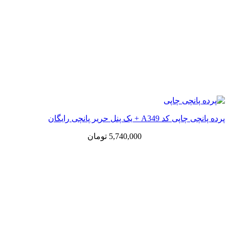
پرده پانچی چاپی کد A349 + یک پنل حریر پانچی رایگان
5,740,000
تومان