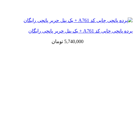
پرده پانچی چاپی کد A761 + یک پنل حریر پانچی رایگان
5,740,000
تومان