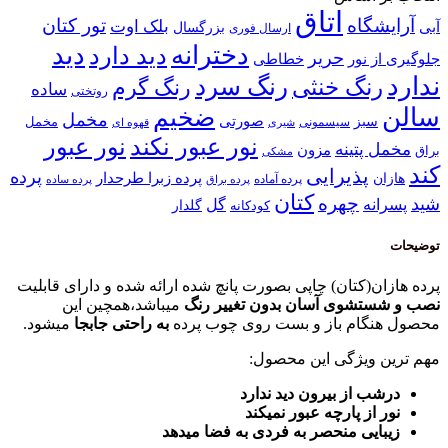
اتاق
آرایشگاه
تور کتان
بلک اوت
آبی
بزرگسال
ارسال فوری
دخترانه
دید
دید دارد
حریر
خطاطی
جلوگیری از نور
ندارد
رنگ سرد
رنگ خنثی
رنگ گرم
ساده
روتختی
سالن
ضخیم
مخمل
صورتی
سبز
مخمل
سیسمونی
قهوه ای
شیری
نور عبور
نور عبور نکند
مخمل پتینه
مزون
براق
مشکی
کند
پذیرایی
پرده
پرده زبرا طرحدار
هازان
پرده آماده
پرده براق
پرده ساده
کتان
چهره
شید
پسرانه
گل
گلدار
کودکانه
توضیحات
پرده هازان(کتان) چاپی بصورت پانچ شده ارائه شده و دارای قابلیت
نصب و شستشوی آسان بدون تغییر رنگ
میباشد،همچین این
محصول هنگام باز و بست روی چوب پرده
به راحتی جابجا
میشود.
مهم ترین ویژگی این محصول:
درشب از بیرون دید ندارد
نور از پارچه عبور نمیکند
زیبایی منحصر به فردی به فضا میدهد