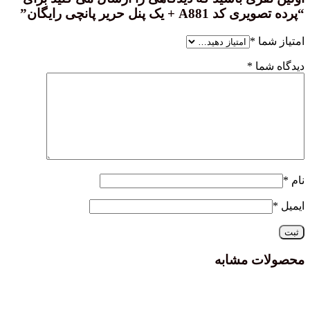
“پرده تصویری کد A881 + یک پنل حریر پانچی رایگان”
امتیاز شما
*
دیدگاه شما
*
نام
*
ایمیل
*
محصولات مشابه