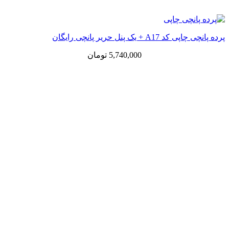
پرده پانچی چاپی کد A17 + یک پنل حریر پانچی رایگان
5,740,000
تومان