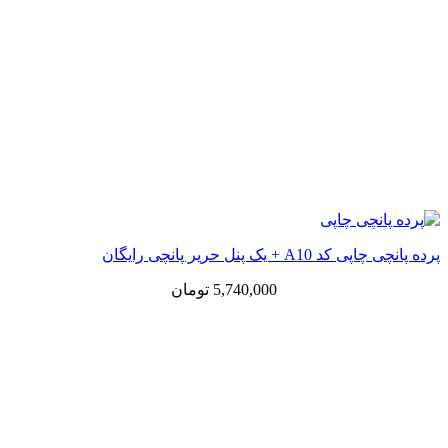
پرده پانچی چاپی کد A10 + یک پنل حریر پانچی رایگان
5,740,000
تومان