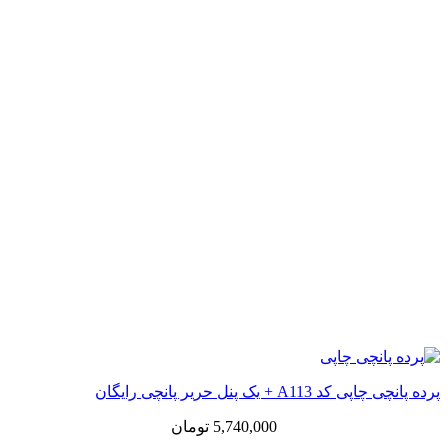
پرده پانچی چاپی کد A113 + یک پنل حریر پانچی رایگان
5,740,000
تومان