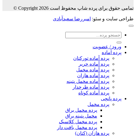
تمامی حقوق برای پرده شاپ محفوظ است Copyright 2026 ©
طراحی سایت و سئو:
امیررضا سعیدآبادی
جستجو
برای:
ورود / عضویت
پرده آماده
پرده آماده تورکتان
پرده آماده حریر
پرده آماده مخمل
پرده آماده هازان
پرده آماده مخمل پتینه
پرده آماده طرحدار
پرده آماده کوتاه
پرده پانچی
پرده مخمل
پرده مخمل براق
مخمل پتینه براق
پرده مخمل کلاسیک
پرده مخمل بافت دار
پرده هازان (کتان)