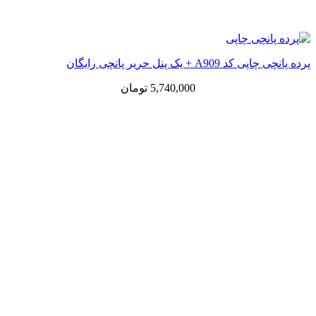
پرده پانچی چاپی کد A909 + یک پنل حریر پانچی رایگان
5,740,000
تومان