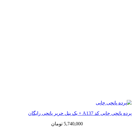
پرده پانچی چاپی کد A137 + یک پنل حریر پانچی رایگان
5,740,000
تومان