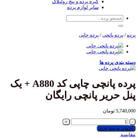
گیره پرده و پیچ رولپلاک
سایر لوازم پرده
جستجو
برای:
پرده
/
پرده پانچی
/
پرده چاپی
دسته بندی پرده ها
پرده پانچی چاپی کد A880 + یک
پنل حریر پانچی رایگان
5,740,000
تومان
پرده
پانچی
افزودن به سبد خرید
چاپی
مقایسه