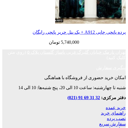
پرده پانچی چاپی A912 + یک پنل حریر پانچی رایگان
5,740,000
تومان
تهران نارمک خیابان گلبرگ غربی پاساژ گلستان پلاک ۵
(روی متن
کلیک کنید)
پیگیری سفارش
امکان خرید حضوری از فروشگاه با هماهنگی
شنبه تا چهارشنبه: ساعت 10 الی 20، پنج شنبه‌ها: 10 الی 14
دفتر مرکزی:
32 31 69 91 (021)
خرید عمده
راهنمای خرید
نصب پرده
سفارش سریع