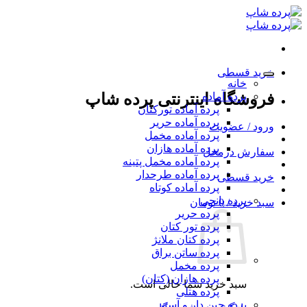
Ski
t
conten
خرید قسطی
خانه
پرده آماده
فروشگاه اینترنتی پرده شاپ
پرده آماده تورکتان
پرده آماده حریر
ورود / عضویت
پرده آماده مخمل
پرده آماده هازان
سفارش درمحل
پرده آماده مخمل پتینه
پرده آماده طرحدار
خرید قسطی
پرده آماده کوتاه
پرده پانچی
سبد خرید /
0
تومان
پرده حریر
پرده تور کتان
پرده کتان ملانژ
پرده ساتن براق
پرده مخمل
پرده هازان (کتان)
سبد خرید شما خالی است.
پرده هتلی
پرده چین دار و آستر