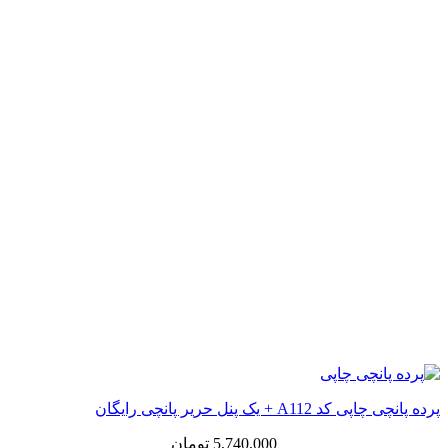
پرده پانچی چاپی کد A112 + یک پنل حریر پانچی رایگان
5,740,000
تومان