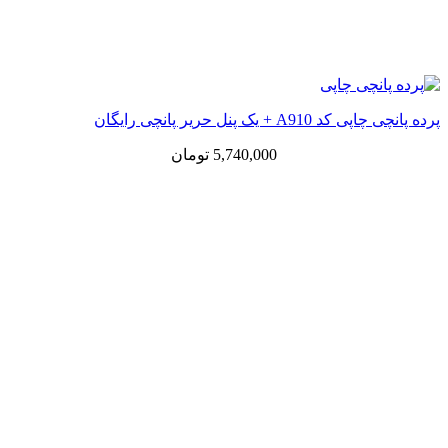
پرده پانچی چاپی کد A910 + یک پنل حریر پانچی رایگان
5,740,000
تومان