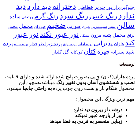
دخترانه
دید
دید دارد
حریر
خطاطی
جلوگیری از نور
ندارد
رنگ سرد
رنگ خنثی
رنگ گرم
ساده
روتختی
سالن
ضخیم
مخمل
صورتی
سبز
مخمل
سیسمونی
قهوه ای
شیری
نور عبور
نور عبور نکند
مخمل پتینه
مزون
براق
مشکی
کند
پذیرایی
پرده
پرده زبرا طرحدار
هازان
پرده آماده
پرده براق
پرده ساده
کتان
چهره
شید
پسرانه
گل
گلدار
کودکانه
توضیحات
پرده هازان(کتان) چاپی بصورت پانچ شده ارائه شده و دارای قابلیت
نصب و شستشوی آسان بدون تغییر رنگ
میباشد،همچین این
محصول هنگام باز و بست روی چوب پرده
به راحتی جابجا
میشود.
مهم ترین ویژگی این محصول:
درشب از بیرون دید ندارد
نور از پارچه عبور نمیکند
زیبایی منحصر به فردی به فضا میدهد