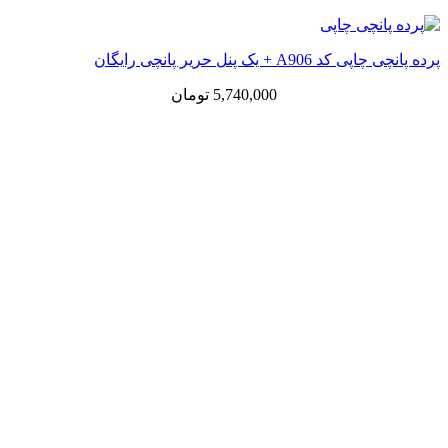
پرده پانچی چاپی کد A906 + یک پنل حریر پانچی رایگان
5,740,000
تومان