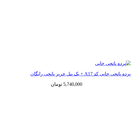
پرده پانچی چاپی کد A17 + یک پنل حریر پانچی رایگان
5,740,000
تومان