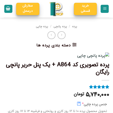
خرید
سفارش
قسطی
درمحل
پرده
/
پرده پانچی
/
پرده چاپی
دسته بندی پرده ها
پرده تصویری کد A864 + یک پنل حریر پانچی
رایگان
۵,۷۴۰,۰۰۰
تومان
۱
امتیاز
۵
از
۵ امتیاز
مشتری
جنس پرده چاپی
*
?
تحویل محصول پرده ۱۰ تا ۱۲ روز کاری و روتختی و فرشینه ۱۴ تا ۱۷ روز کاری