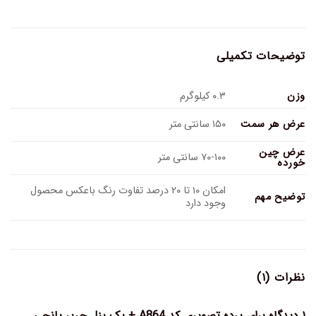
توضیحات تکمیلی
وزن
۰.۳ کیلوگرم
عرض هر سمت
۱۵۰ سانتی متر
عرض چین
۷۰-۱۰۰ سانتی متر
خورده
امکان ۱۰ تا ۲۰ درصد تفاوت رنگ باعکس محصول
توضیح مهم
وجود دارد
نظرات (۱)
۱ دیدگاه برای
پرده تصویری کد A864 + یک پنل حریر پانچی