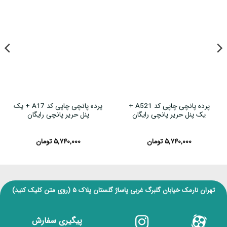
پرده پانچی چاپی کد A521 +
پرده پانچی چاپی کد A17 + یک
یک پنل حریر پانچی رایگان
پنل حریر پانچی رایگان
۵,۷۴۰,۰۰۰
تومان
۵,۷۴۰,۰۰۰
تومان
تهران نارمک خیابان گلبرگ غربی پاساژ گلستان پلاک ۵
(روی متن کلیک کنید)
پیگیری سفارش