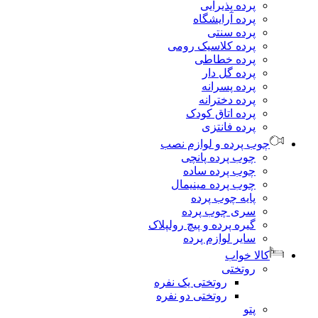
پرده پذیرایی
پرده آرایشگاه
پرده سنتی
پرده کلاسیک رومی
پرده خطاطی
پرده گل دار
پرده پسرانه
پرده دخترانه
پرده اتاق کودک
پرده فانتزی
وب پرده و لوازم نصب
چوب پرده پانچی
چوب پرده ساده
چوب پرده مینیمال
پایه چوب پرده
سری چوب پرده
گیره پرده و پیچ رولپلاک
سایر لوازم پرده
الا خواب
روتختی
روتختی یک نفره
روتختی دو نفره
پتو