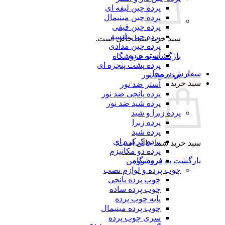
پرده چین لیفه ای
پرده چین مینیمال
پرده چین قیفی
پرده چین پلیسه
سبد خرید شما خالی است.
پرده چین مدادی
آستر پرده
بازگشت به فروشگاه
پرده پشت پنجره ای
رش درمحل
پرده ضد نور
 خرید
آستر ضد نور
پرده پانچی ضد نور
پرده شید ضد نور
پرده زبرا و شید
پرده زبرا
پرده شید
پرده کرکره ای
 خرید شما خالی است.
پرده دو مکانیزم
گشت به فروشگاه
پرده رومن
چوب پرده و لوازم نصب
چوب پرده پانچی
چوب پرده ساده
پایه چوب پرده
چوب پرده مینیمال
سری چوب پرده