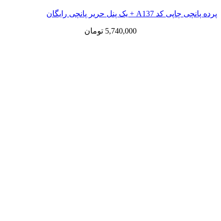
 یک پنل حریر پانچی رایگان
5,740,000
تومان