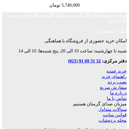
5,740,000
تومان
ک خیابان گلبرگ غربی پاساژ گلستان پلاک ۵
(روی متن
فارش
د حضوری از فروشگاه با هماهنگی
ت 10 الی 20، پنج شنبه‌ها: 10 الی 14
زی:
32 31 69 91 (021)
ه
رید
ریع
ا
دای گرمتان هستیم
داول
ایت
‌شاپ