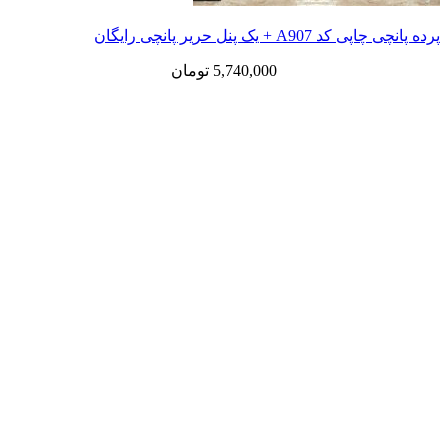
 یک پنل حریر پانچی رایگان
5,740,000
تومان