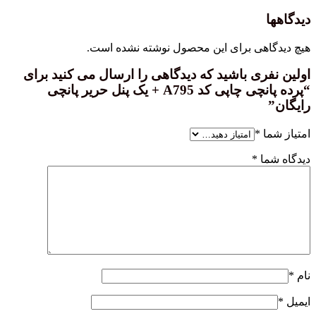
هی برای این محصول نوشته نشده است.
ری باشید که دیدگاهی را ارسال می کنید برای
“پرده پانچی چاپی کد A795 + یک پنل حریر پانچی
ا
*
ا
*