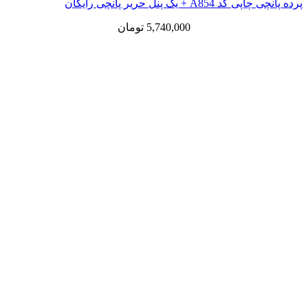
 یک پنل حریر پانچی رایگان
5,740,000
تومان