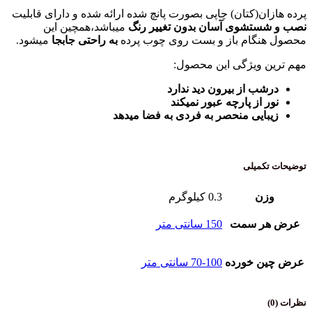
ن(کتان) چاپی بصورت پانچ شده ارائه شده و دارای قابلیت
تشوی آسان بدون تغییر رنگ
میباشد،همچین این
گام باز و بست روی چوب پرده
به راحتی جابجا
میشود.
ویژگی این محصول:
 از بیرون دید ندارد
از پارچه عبور نمیکند
یی منحصر به فردی به فضا میدهد
میلی
ن
0.3 کیلوگرم
 سمت
150 سانتی متر
 خورده
70-100 سانتی متر