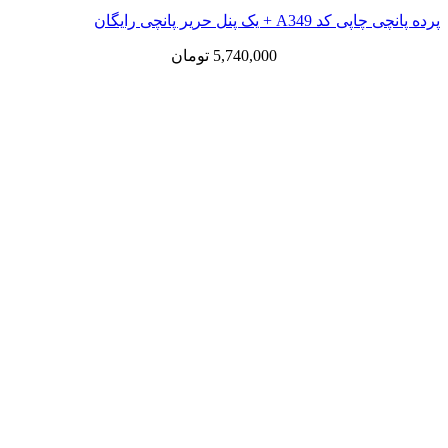
 یک پنل حریر پانچی رایگان
5,740,000
تومان