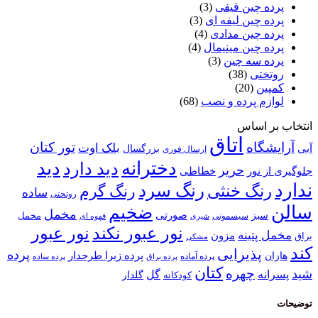
ه چین قیفی
(3)
 چین لیفه ای
(3)
ه چین مدادی
(4)
 چین مینیمال
(4)
ه سه چین
(3)
ختی
(38)
ین
(20)
م پرده و نصب
(68)
 اساس
اتاق
گاه
تور کتان
بلک اوت
بزرگسال
ارسال فوری
دخترانه
دید
دید دارد
حریر
خطاطی
 نور
رنگ سرد
نگ خنثی
رنگ گرم
ساده
روتختی
ضخیم
مخمل
صورتی
سبز
مخمل
سیسمونی
قهوه ای
شیری
نور عبور
نور عبور نکند
پتینه
مزون
مشکی
پذیرایی
پرده
پرده زبرا طرحدار
پرده آماده
پرده براق
پرده ساده
کتان
چهره
نه
گل
گلدار
کودکانه