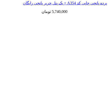
 یک پنل حریر پانچی رایگان
5,740,000
تومان