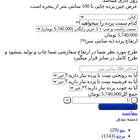
روز کاری میباشد.
عرض چین پرده چاپی تا 100 سانتی متر از پنجره است.
(required)
کدام سمت پرده را میخواهید؟
*
5,740,000
تومان
(required)
ارتفاع پرده (به سانتی متر)
*
?
طرح مورد نظر شما در ارتفاع سفارشی شما چاپ و تولید میشود و
طرح کامل در سایز قرار میگیرد
آیا به روتختی سِت با پرده نیاز دارید؟
آیا به فرشینه سِت با پرده نیاز دارید؟
(required)
آیا به چوب پرده نیاز دارید؟
*
جمع کل
5,740,000
تومان
پرده
پانچی
افزودن به سبد خرید
چاپی
مقایسه
کد
دسته بندی
A76
+
پتو
(29)
یک
پرده
(1143)