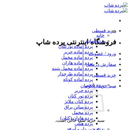
Ski
t
conten
خرید قسطی
خانه
پرده آماده
فروشگاه اینترنتی پرده شاپ
پرده آماده تورکتان
پرده آماده حریر
ورود / عضویت
پرده آماده مخمل
پرده آماده هازان
سفارش درمحل
پرده آماده مخمل پتینه
پرده آماده طرحدار
خرید قسطی
پرده آماده کوتاه
پرده پانچی
سبد خرید /
0
تومان
پرده حریر
پرده تور کتان
پرده کتان ملانژ
پرده ساتن براق
پرده مخمل
پرده هازان (کتان)
سبد خرید شما خالی است.
پرده هتلی
پرده چین دار و آستر