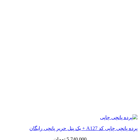
پرده پانچی چاپی کد A127 + یک پنل حریر پانچی رایگان
5,740,000
تومان