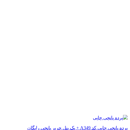
پرده پانچی چاپی کد A349 + یک پنل حریر پانچی رایگان