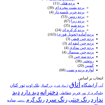
پرده هتلی
(11)
پرده پشت پنجره ای
(39)
پرده حریر پلیسه دار
(4)
پرده رومن
(53)
پرده زبرا
(67)
پرده شید
(35)
پرده کرکره ای
(24)
پرده آماده (تحویل فوری)
(163)
پرده چین قیفی
(3)
پرده چین لیفه ای
(3)
پرده چین مدادی
(4)
پرده چین مینیمال
(4)
پرده سه چین
(3)
روتختی
(38)
کمپین
(20)
لوازم پرده و نصب
(68)
انتخاب بر اساس
اتاق
آرایشگاه
تور کتان
بلک اوت
آبی
بزرگسال
ارسال فوری
دخترانه
دید
دید دارد
حریر
خطاطی
جلوگیری از نور
ندارد
رنگ سرد
رنگ خنثی
رنگ گرم
ساده
روتختی