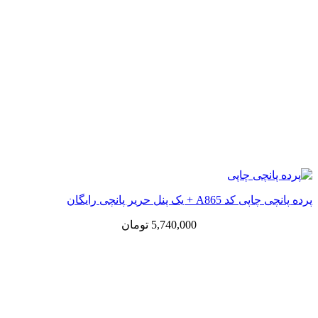
پرده پانچی چاپی کد A865 + یک پنل حریر پانچی رایگان
5,740,000
تومان