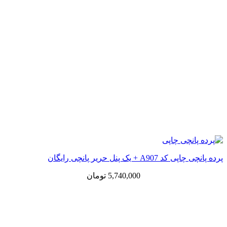
پرده پانچی چاپی کد A907 + یک پنل حریر پانچی رایگان
5,740,000
تومان