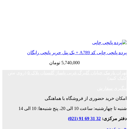
پرده پانچی چاپی کد A789 + یک پنل حریر پانچی رایگان
5,740,000
تومان
تهران نارمک خیابان گلبرگ غربی پاساژ گلستان پلاک ۵
(روی متن
کلیک کنید)
پیگیری سفارش
امکان خرید حضوری از فروشگاه با هماهنگی
شنبه تا چهارشنبه: ساعت 10 الی 20، پنج شنبه‌ها: 10 الی 14
دفتر مرکزی:
32 31 69 91 (021)
خرید عمده