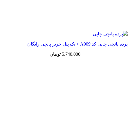
پرده پانچی چاپی کد A909 + یک پنل حریر پانچی رایگان
5,740,000
تومان