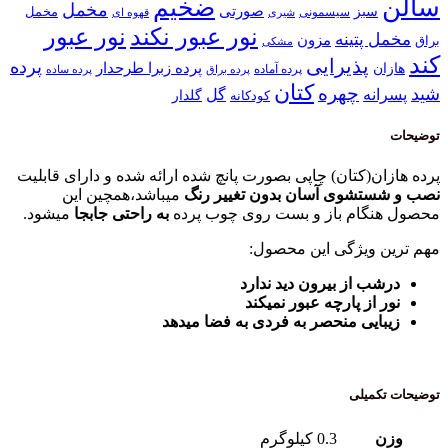
سالن
ضخیم
مخمل
صورتی
سبز
مخمل
سیسمونی
قهوه ای
شیری
نور عبور
نور عبور نکند
مخمل پتینه
مزون
براق
مشکی
کند
پذیرایی
پرده
پرده زبرا طرحدار
هازان
پرده آماده
پرده براق
پرده ساده
کتان
چهره
شید
پسرانه
گل
گلدار
کودکانه
توضیحات
پرده هازان(کتان) چاپی بصورت پانچ شده ارائه شده و دارای قابلیت
نصب و شستشوی آسان بدون تغییر رنگ
میباشد،همچین این
محصول هنگام باز و بست روی چوب پرده
به راحتی جابجا
میشود.
مهم ترین ویژگی این محصول:
درشب از بیرون دید ندارد
نور از پارچه عبور نمیکند
زیبایی منحصر به فردی به فضا میدهد
توضیحات تکمیلی
وزن
0.3 کیلوگرم