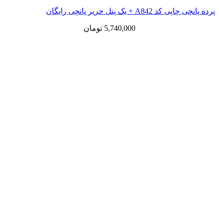
پرده پانچی چاپی کد A842 + یک پنل حریر پانچی رایگان
5,740,000
تومان