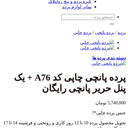
گیره پرده و پیچ رولپلاک
سایر لوازم پرده
جستجو
برای:
پرده
/
پرده پانچی
/
پرده چاپی
دسته بندی پرده ها
پرده پانچی چاپی کد A76 + یک
پنل حریر پانچی رایگان
5,740,000
تومان
(required)
جنس پرده چاپی
*
?
تحویل محصول پرده 10 تا 12 روز کاری و روتختی و فرشینه 14 تا 17