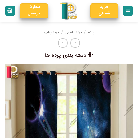
خرید
سفارش
قسطی
درمحل
پرده
/
پرده پانچی
/
پرده چاپی
دسته بندی پرده ها