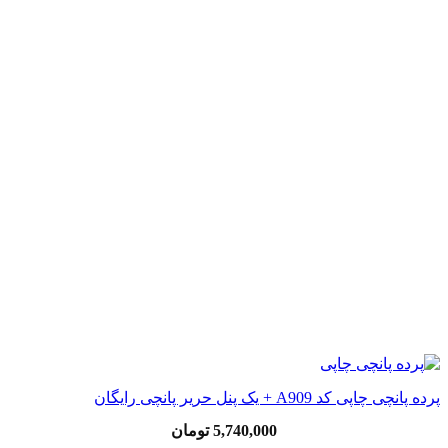
پرده پانچی چاپی کد A909 + یک پنل حریر پانچی رایگان
5,740,000
تومان