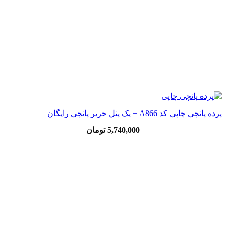
پرده پانچی چاپی کد A866 + یک پنل حریر پانچی رایگان
5,740,000
تومان