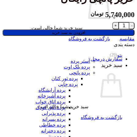
5,740,000
تومان
سبد خرید شما خالی است.
افزودن به سبد خرید
مقایسه
بازگشت به فروشگاه
دسته بندی
پتو
(29)
سفارش درمحل
آستر پرده
سبد خرید
پرده بلک اوت
پرده پانچی
پرده تور کتان
پرده چاپی
پرده آرایشگاه
پرده آشپزخانه
پرده اتاق خواب
سبد خرید شما خالی است.
پرده اتاق کودک
پرده پذیرایی
بازگشت به فروشگاه
پرده پسرانه
پرده خطاطی
پرده دخترانه
پرده سنتی