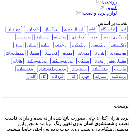
روتختی
(38)
کمپین
(20)
لوازم پرده و نصب
(68)
انتخاب بر اساس
آبی
آرایشگاه
اتاق
ارسال فوری
بزرگسال
بلک اوت
تور کتان
جلوگیری از نور
حریر
خطاطی
دخترانه
دید دارد
دید ندارد
رنگ خنثی
رنگ سرد
رنگ گرم
روتختی
ساده
سالن
سبز
سیسمونی
شیری
صورتی
ضخیم
قهوه ای
مخمل
مخمل براق
مخمل پتینه
مزون
مشکی
نور عبور نکند
نور عبور کند
هازان
پذیرایی
پرده آماده
پرده براق
پرده زبرا طرحدار
پرده ساده
پرده شید
پسرانه
چهره
کتان
کودکانه
گل
گلدار
توضیحات
پرده هازان(کتان) چاپی بصورت پانچ شده ارائه شده و دارای قابلیت
نصب و شستشوی آسان بدون تغییر رنگ
میباشد،همچین این
محصول هنگام باز و بست روی چوب پرده
به راحتی جابجا
میشود.