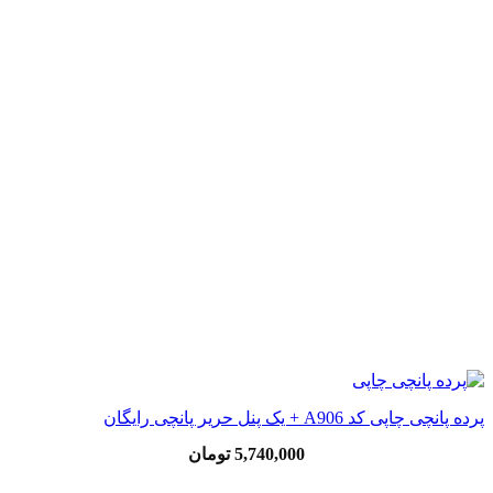
پرده پانچی چاپی کد A906 + یک پنل حریر پانچی رایگان
5,740,000
تومان