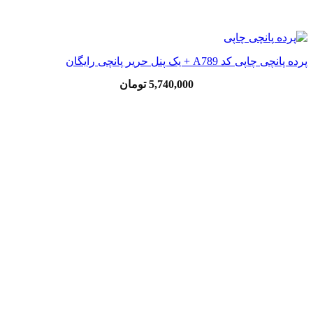
پرده پانچی چاپی کد A789 + یک پنل حریر پانچی رایگان
5,740,000
تومان