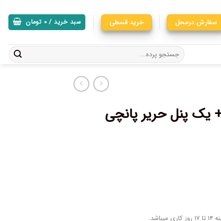
سفارش درمحل
خرید قسطی
سبد خرید /
۰
تومان
ده پانچی چاپی کد A633 + یک پنل حریر پانچی