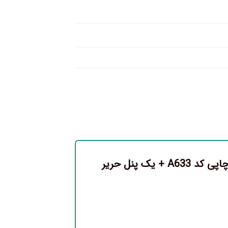
اولین نفری باشید که دیدگاهی را ارسال می کنید برای “پرده پانچی چاپی کد A633 + یک پنل حریر