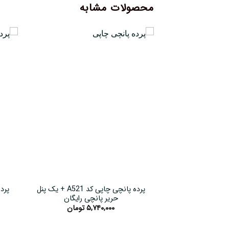
محصولات مشابه
پرده پانچی چاپی کد A521 + یک پنل
حریر پانچی رایگان
۵,۷۴۰,۰۰۰
تومان