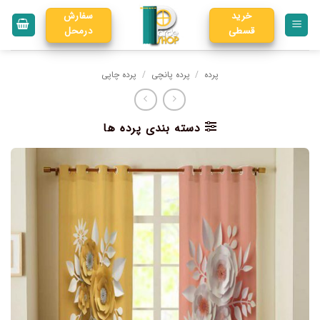
خرید
سفارش
قسطی
درمحل
پرده
/
پرده پانچی
/
پرده چاپی
دسته بندی پرده ها