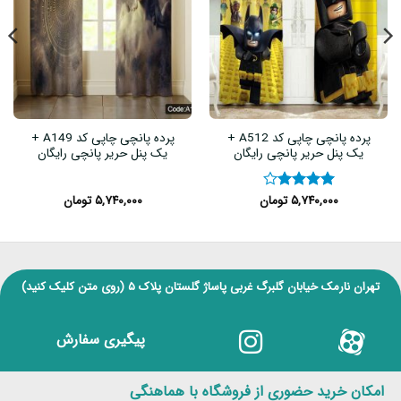
پرده پانچی چاپی کد A512 +
پرده پانچی چاپی کد A149 +
یک پنل حریر پانچی رایگان
یک پنل حریر پانچی رایگان
۵,۷۴۰,۰۰۰
تومان
۵,۷۴۰,۰۰۰
تومان
نمره
۴
از ۵
تهران نارمک خیابان گلبرگ غربی پاساژ گلستان پلاک ۵
(روی متن کلیک کنید)
پیگیری سفارش
امکان خرید حضوری از فروشگاه با هماهنگی