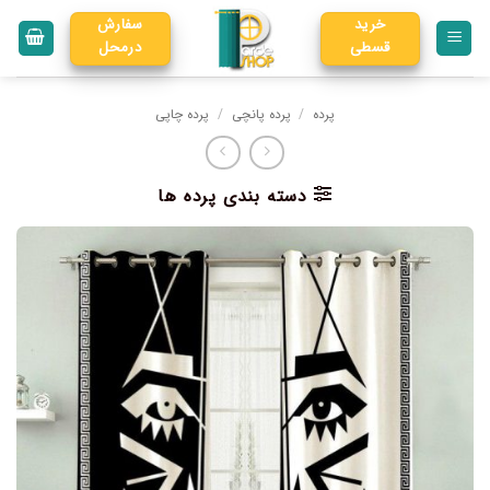
خرید
سفارش
قسطی
درمحل
پرده
/
پرده پانچی
/
پرده چاپی
دسته بندی پرده ها