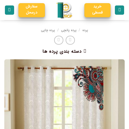
خرید
سفارش
قسطی
درمحل
پرده
/
پرده پانچی
/
پرده چاپی
دسته بندی پرده ها