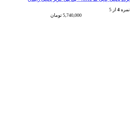
نمره
4
از 5
5,740,000
تومان