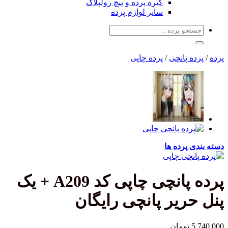
گیره پرده و پیچ رولپلاک
سایر لوازم پرده
جستجو
برای:
پرده
/
پرده پانچی
/
پرده چاپی
دسته بندی پرده ها
پرده پانچی چاپی کد A209 + یک
پنل حریر پانچی رایگان
5,740,000
تومان