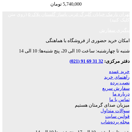
5,740,000
تومان
تهران نارمک خیابان گلبرگ غربی پاساژ گلستان پلاک ۵
(روی متن
کلیک کنید)
پیگیری سفارش
امکان خرید حضوری از فروشگاه با هماهنگی
شنبه تا چهارشنبه: ساعت 10 الی 20، پنج شنبه‌ها: 10 الی 14
دفتر مرکزی:
32 31 69 91 (021)
خرید عمده
راهنمای خرید
نصب پرده
سفارش سریع
درباره ما
تماس با ما
میزبان صدای گرمتان هستیم
سوالات متداول
قوانین‌ سایت
مجله پرده‌شاپ