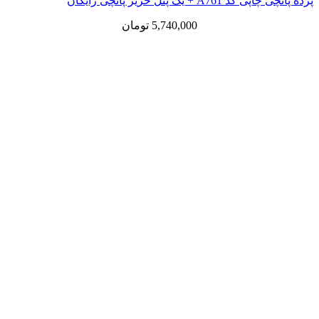
پرده پانچی چاپی کد A761 + یک پنل حریر پانچی رایگان
5,740,000
تومان