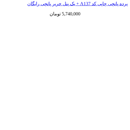
پرده پانچی چاپی کد A137 + یک پنل حریر پانچی رایگان
5,740,000
تومان