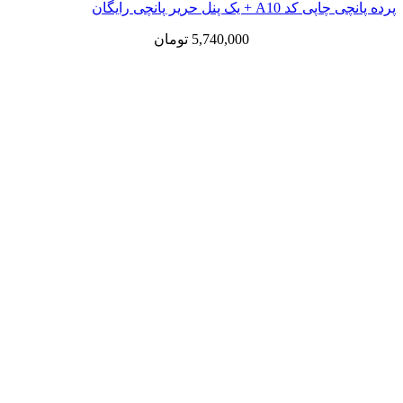
پرده پانچی چاپی کد A10 + یک پنل حریر پانچی رایگان
5,740,000
تومان