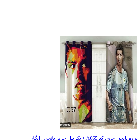
پرده پانچی چاپی کد A865 + یک پنل حریر پانچی رایگان