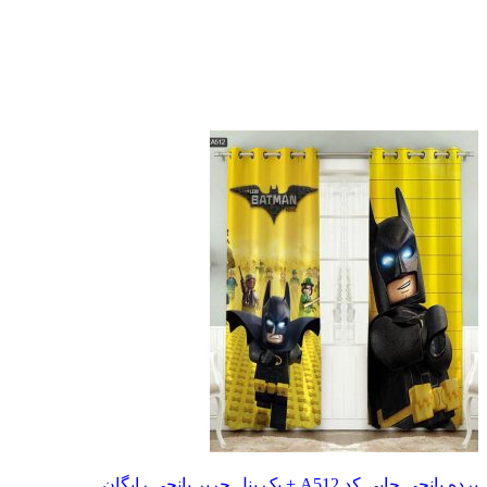
پرده پانچی چاپی کد A512 + یک پنل حریر پانچی رایگان