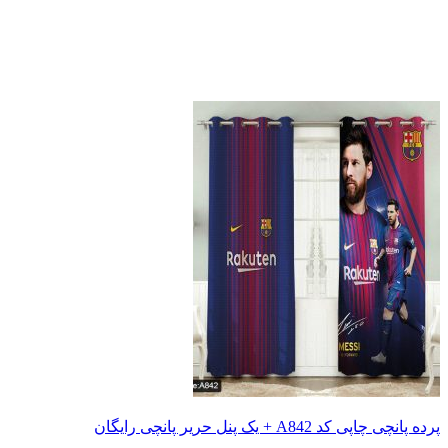
پرده پانچی چاپی کد A842 + یک پنل حریر پانچی رایگان