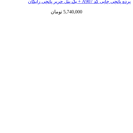
پرده پانچی چاپی کد A907 + یک پنل حریر پانچی رایگان
5,740,000
تومان