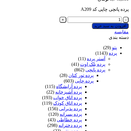
پرده پانچی چاپی کد A209
پرده
پانچی
افزودن به سبد خرید
چاپی
مقایسه
کد
دسته بندی
A209
+
پتو
(29)
یک
پرده
(1143)
پنل
آستر پرده
(11)
حریر
پرده بلک اوت
(41)
پانچی
پرده پانچی
(862)
رایگان
پرده تور کتان
(28)
عدد
پرده چاپی
(603)
پرده آرایشگاه
(115)
پرده آشپزخانه
(22)
پرده اتاق خواب
(193)
پرده اتاق کودک
(119)
پرده پذیرایی
(156)
پرده پسرانه
(120)
پرده خطاطی
(43)
پرده دخترانه
(298)
پرده سنتی
(23)