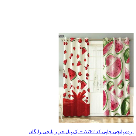
پرده پانچی چاپی کد A762 + یک پنل حریر پانچی رایگان