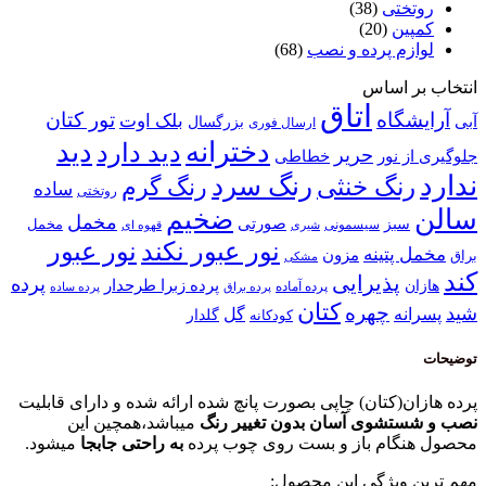
روتختی
(38)
کمپین
(20)
لوازم پرده و نصب
(68)
انتخاب بر اساس
اتاق
آرایشگاه
تور کتان
بلک اوت
آبی
بزرگسال
ارسال فوری
دخترانه
دید
دید دارد
حریر
خطاطی
جلوگیری از نور
ندارد
رنگ سرد
رنگ خنثی
رنگ گرم
ساده
روتختی
سالن
ضخیم
مخمل
صورتی
سبز
مخمل
سیسمونی
قهوه ای
شیری
نور عبور
نور عبور نکند
مخمل پتینه
مزون
براق
مشکی
کند
پذیرایی
پرده
پرده زبرا طرحدار
هازان
پرده آماده
پرده براق
پرده ساده
کتان
چهره
شید
پسرانه
گل
گلدار
کودکانه
توضیحات
پرده هازان(کتان) چاپی بصورت پانچ شده ارائه شده و دارای قابلیت
نصب و شستشوی آسان بدون تغییر رنگ
میباشد،همچین این
محصول هنگام باز و بست روی چوب پرده
به راحتی جابجا
میشود.
مهم ترین ویژگی این محصول: