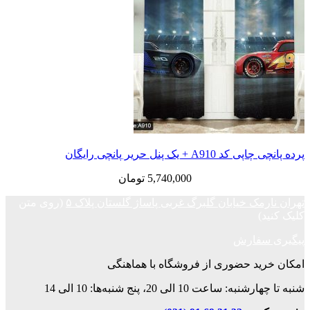
 یک پنل حریر پانچی رایگان
5,740,000
تومان
ک خیابان گلبرگ غربی پاساژ گلستان پلاک ۵
(روی متن
فارش
د حضوری از فروشگاه با هماهنگی
ت 10 الی 20، پنج شنبه‌ها: 10 الی 14