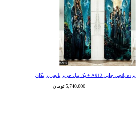
نل حریر پانچی رایگان
5,740,000
تومان