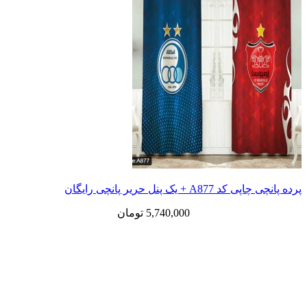
 یک پنل حریر پانچی رایگان
5,740,000
تومان