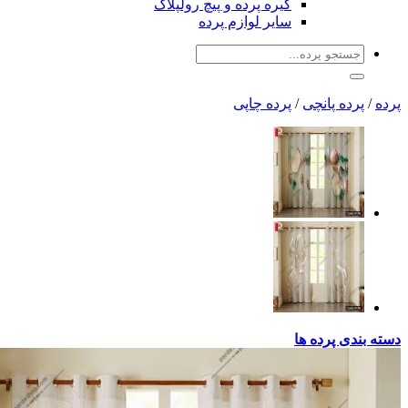
گیره پرده و پیچ رولپلاک
سایر لوازم پرده
جو
:
 پانچی
/
پرده چاپی
پرده ها