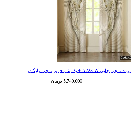
 یک پنل حریر پانچی رایگان
5,740,000
تومان