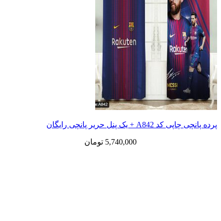
 یک پنل حریر پانچی رایگان
5,740,000
تومان