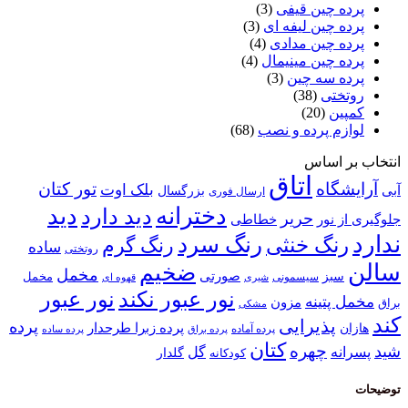
ه چین قیفی
(3)
 چین لیفه ای
(3)
ه چین مدادی
(4)
 چین مینیمال
(4)
ه سه چین
(3)
ختی
(38)
ین
(20)
م پرده و نصب
(68)
 اساس
اتاق
گاه
تور کتان
بلک اوت
بزرگسال
ارسال فوری
دخترانه
دید
دید دارد
حریر
خطاطی
 نور
رنگ سرد
نگ خنثی
رنگ گرم
ساده
روتختی
ضخیم
مخمل
صورتی
سبز
مخمل
سیسمونی
قهوه ای
شیری
نور عبور
نور عبور نکند
پتینه
مزون
مشکی
پذیرایی
پرده
پرده زبرا طرحدار
پرده آماده
پرده براق
پرده ساده
کتان
چهره
نه
گل
گلدار
کودکانه