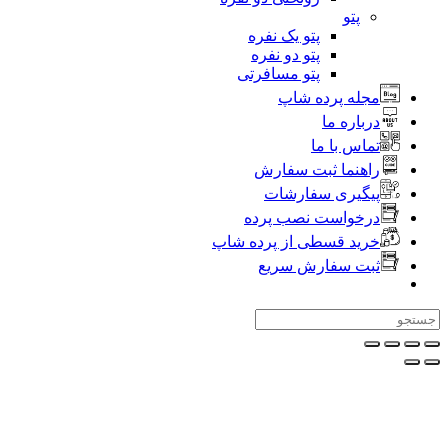
پتو
پتو یک نفره
پتو دو نفره
پتو مسافرتی
جله پرده شاپ
رباره ما
ماس با ما
اهنما ثبت سفارش
یگیری سفارشات
رخواست نصب پرده
رید قسطی از پرده شاپ
بت سفارش سریع