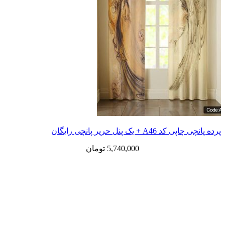
 یک پنل حریر پانچی رایگان
5,740,000
تومان