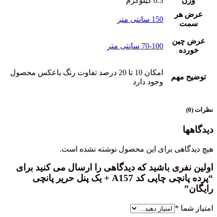
0.3 کیلوگرم
ر
150 سانتی متر
ین
70-100 سانتی متر
ه
امکان 10 تا 20 درصد تفاوت رنگ باعکس محصول
مهم
وجود دارد
هی برای این محصول نوشته نشده است.
ری باشید که دیدگاهی را ارسال می کنید برای
“پرده پانچی چاپی کد A157 + یک پنل حریر پانچی
ا
*