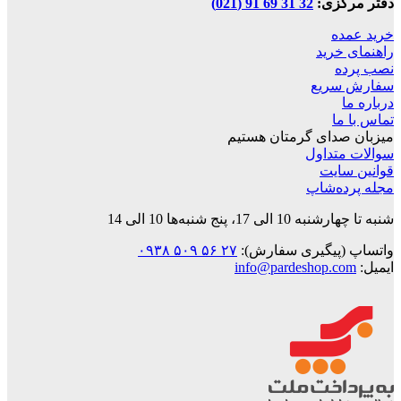
زی:
32 31 69 91 (021)
ه
رید
ریع
ا
دای گرمتان هستیم
داول
ایت
‌شاپ
 پنج شنبه‌ها 10 الی 14
پیگیری سفارش):
۲۷ ۵۶ ۵۰۹ ۰۹۳۸
info@pardeshop.