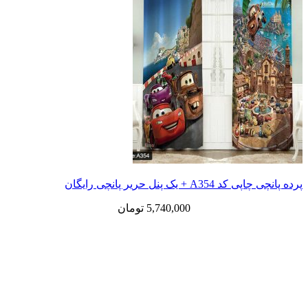
 یک پنل حریر پانچی رایگان
5,740,000
تومان