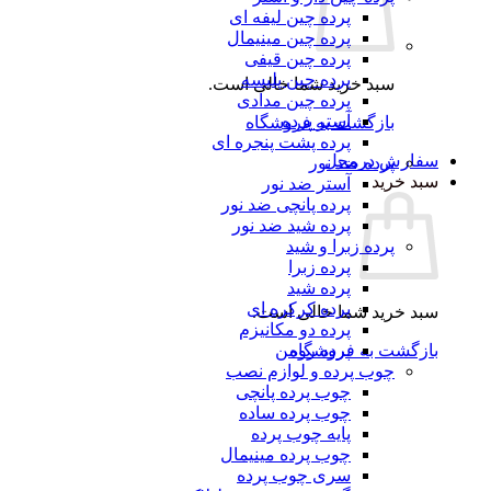
پرده چین لیفه ای
پرده چین مینیمال
پرده چین قیفی
پرده چین پلیسه
سبد خرید شما خالی است.
پرده چین مدادی
آستر پرده
بازگشت به فروشگاه
پرده پشت پنجره ای
رش درمحل
پرده ضد نور
 خرید
آستر ضد نور
پرده پانچی ضد نور
پرده شید ضد نور
پرده زبرا و شید
پرده زبرا
پرده شید
پرده کرکره ای
 خرید شما خالی است.
پرده دو مکانیزم
گشت به فروشگاه
پرده رومن
چوب پرده و لوازم نصب
چوب پرده پانچی
چوب پرده ساده
پایه چوب پرده
چوب پرده مینیمال
سری چوب پرده