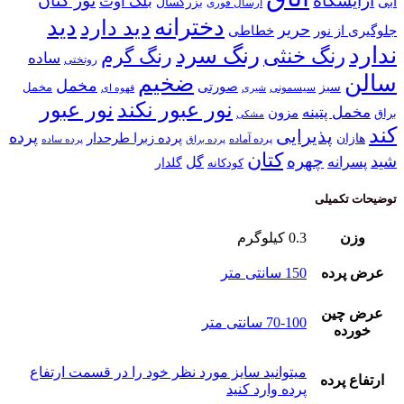
آرایشگاه
تور کتان
بلک اوت
آبی
بزرگسال
ارسال فوری
دخترانه
دید
دید دارد
حریر
خطاطی
جلوگیری از نور
ندارد
رنگ سرد
رنگ خنثی
رنگ گرم
ساده
روتختی
سالن
ضخیم
مخمل
صورتی
سبز
مخمل
سیسمونی
قهوه ای
شیری
نور عبور
نور عبور نکند
مخمل پتینه
مزون
براق
مشکی
کند
پذیرایی
پرده
پرده زبرا طرحدار
هازان
پرده آماده
پرده براق
پرده ساده
کتان
چهره
شید
پسرانه
گل
گلدار
کودکانه
توضیحات تکمیلی
وزن
0.3 کیلوگرم
عرض پرده
150 سانتی متر
عرض چین
70-100 سانتی متر
خورده
میتوانید سایز مورد نظر خود را در قسمت ارتفاع
ارتفاع پرده
پرده وارد کنید