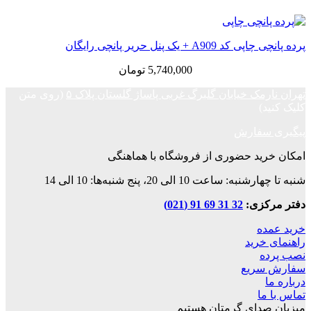
پرده پانچی چاپی کد A909 + یک پنل حریر پانچی رایگان
5,740,000
تومان
تهران نارمک خیابان گلبرگ غربی پاساژ گلستان پلاک ۵
(روی متن
کلیک کنید)
پیگیری سفارش
امکان خرید حضوری از فروشگاه با هماهنگی
شنبه تا چهارشنبه: ساعت 10 الی 20، پنج شنبه‌ها: 10 الی 14
دفتر مرکزی:
32 31 69 91 (021)
خرید عمده
راهنمای خرید
نصب پرده
سفارش سریع
درباره ما
تماس با ما
میزبان صدای گرمتان هستیم