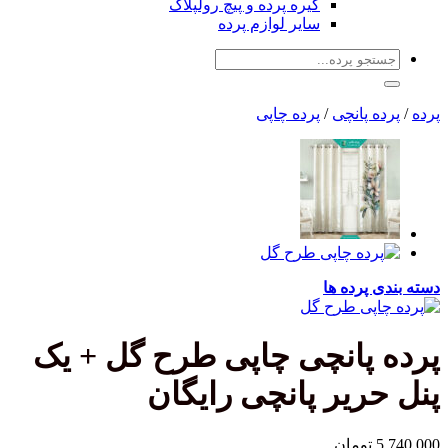
گیره پرده و پیچ رولپلاک
سایر لوازم پرده
جستجو
برای:
پرده
/
پرده پانچی
/
پرده چاپی
دسته بندی پرده ها
پرده پانچی چاپی طرح گل + یک
پنل حریر پانچی رایگان
5,740,000
تومان