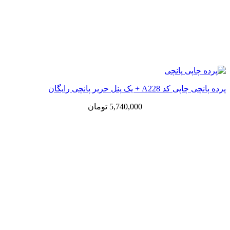
پرده پانچی چاپی کد A228 + یک پنل حریر پانچی رایگان
5,740,000
تومان