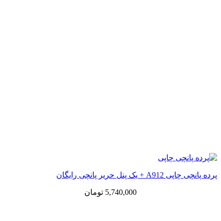
پرده پانچی چاپی A912 + یک پنل حریر پانچی رایگان
5,740,000
تومان