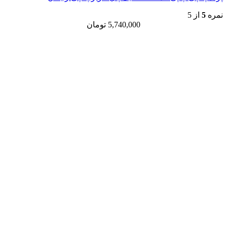
نمره
5
از 5
5,740,000
تومان