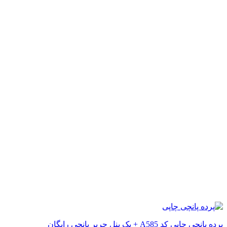
پرده پانچی چاپی کد A585 + یک پنل حریر پانچی رایگان