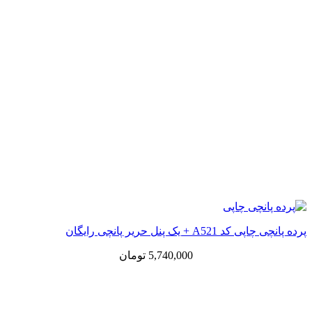
پرده پانچی چاپی کد A521 + یک پنل حریر پانچی رایگان
5,740,000
تومان