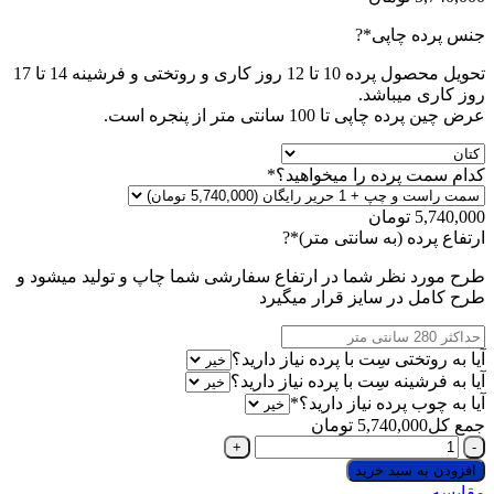
(required)
جنس پرده چاپی
*
?
تحویل محصول پرده 10 تا 12 روز کاری و روتختی و فرشینه 14 تا 17
روز کاری میباشد.
عرض چین پرده چاپی تا 100 سانتی متر از پنجره است.
(required)
کدام سمت پرده را میخواهید؟
*
5,740,000
تومان
(required)
ارتفاع پرده (به سانتی متر)
*
?
طرح مورد نظر شما در ارتفاع سفارشی شما چاپ و تولید میشود و
طرح کامل در سایز قرار میگیرد
آیا به روتختی سِت با پرده نیاز دارید؟
آیا به فرشینه سِت با پرده نیاز دارید؟
(required)
آیا به چوب پرده نیاز دارید؟
*
جمع کل
5,740,000
تومان
پرده
پانچی
افزودن به سبد خرید
چاپی
مقایسه