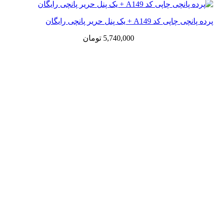
پرده پانچی چاپی کد A149 + یک پنل حریر پانچی رایگان
5,740,000
تومان