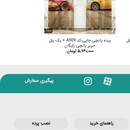
یک پنل
پرده پانچی چاپی کد A909 + یک پنل
حریر پانچی رایگان
حریر پانچی
۵,۷۴۰,۰۰۰
تومان
۵,۷۴۰,۰۰۰
پیگیری سفارش
راهنمای خرید
نصب پرده