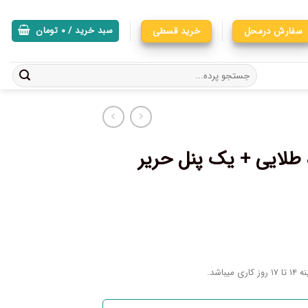
سفارش درمحل
خرید قسطی
سبد خرید /
۰
تومان
طلایی + یک پنل حریر