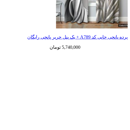
پرده پانچی چاپی کد A789 + یک پنل حریر پانچی رایگان
5,740,000
تومان