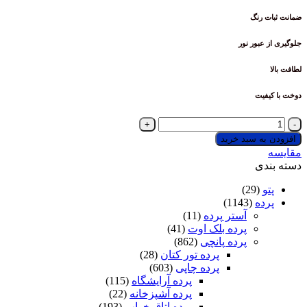
ضمانت ثبات رنگ
جلوگیری از عبور نور
لطافت بالا
دوخت با کیفیت
پرده
پانچی
افزودن به سبد خرید
چاپی
مقایسه
طرح
دسته بندی
ورساچه
کد
پتو
(29)
37
پرده
(1143)
+
آستر پرده
(11)
1
پرده بلک اوت
(41)
پنل
پرده پانچی
(862)
حریر
پرده تور کتان
(28)
پانچی
پرده چاپی
(603)
رایگان
پرده آرایشگاه
(115)
عدد
پرده آشپزخانه
(22)
پرده اتاق خواب
(193)