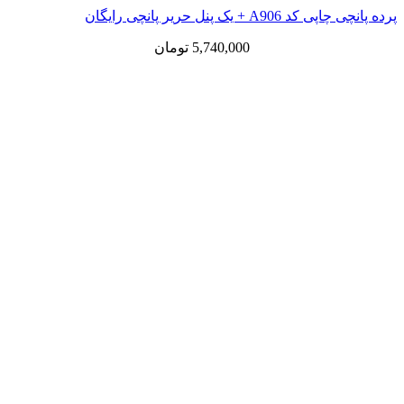
پرده پانچی چاپی کد A906 + یک پنل حریر پانچی رایگان
5,740,000
تومان