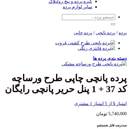
گیره پرده و پیچ رولپلاک
سایر لوازم پرده
جستجو
برای:
پرده
/
پرده پانچی
/
پرده چاپی
دسته بندی پرده ها
پرده پانچی چاپی طرح ورساچه
کد 37 + 1 پنل حریر پانچی رایگان
امتیاز
5
از 5 امتیاز
1
مشتری
5,740,000
تومان
صددرصد قابل شستشو