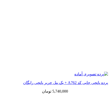
پرده پانچی چاپی کد A762 + یک پنل حریر پانچی رایگان
5,740,000
تومان