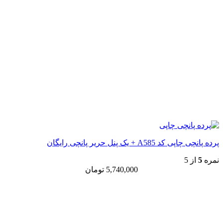
پرده پانچی چاپی کد A585 + یک پنل حریر پانچی رایگان
نمره
5
از 5
5,740,000
تومان