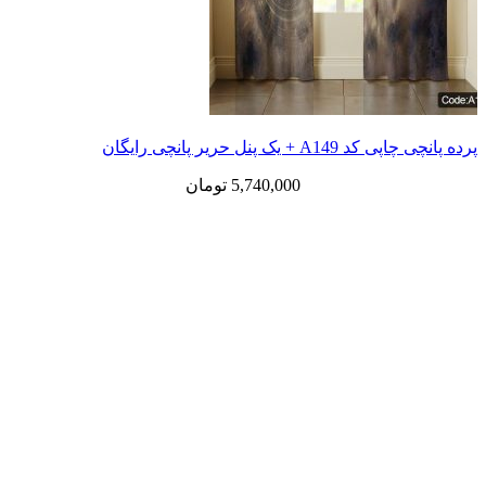
پرده پانچی چاپی کد A149 + یک پنل حریر پانچی رایگان
5,740,000
تومان