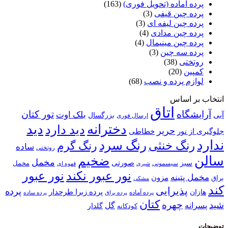
پرده آماده (تحویل فوری)
(163)
پرده چین قیفی
(3)
پرده چین لیفه ای
(3)
پرده چین مدادی
(4)
پرده چین مینیمال
(4)
پرده سه چین
(3)
روتختی
(38)
کمپین
(20)
لوازم پرده و نصب
(68)
انتخاب بر اساس
اتاق
آرایشگاه
تور کتان
بلک اوت
آبی
بزرگسال
ارسال فوری
دخترانه
دید
دید دارد
حریر
خطاطی
جلوگیری از نور
ندارد
رنگ سرد
رنگ خنثی
رنگ گرم
ساده
روتختی
سالن
ضخیم
مخمل
صورتی
سبز
مخمل
سیسمونی
قهوه ای
شیری
نور عبور
نور عبور نکند
مخمل پتینه
مزون
براق
مشکی
کند
پذیرایی
پرده
پرده زبرا طرحدار
هازان
پرده آماده
پرده براق
پرده ساده
کتان
چهره
شید
پسرانه
گل
گلدار
کودکانه
توضیحات