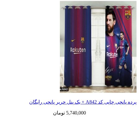
پرده پانچی چاپی کد A842 + یک پنل حریر پانچی رایگان
5,740,000
تومان