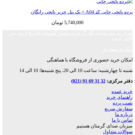
پرده پانچی چاپی کد A04 + یک پنل حریر پانچی رایگان
5,740,000
تومان
تهران نارمک خیابان گلبرگ غربی پاساژ گلستان پلاک ۵
(روی متن
کلیک کنید)
پیگیری سفارش
امکان خرید حضوری از فروشگاه با هماهنگی
شنبه تا چهارشنبه: ساعت 10 الی 20، پنج شنبه‌ها: 10 الی 14
دفتر مرکزی:
32 31 69 91 (021)
خرید عمده
راهنمای خرید
نصب پرده
سفارش سریع
درباره ما
تماس با ما
میزبان صدای گرمتان هستیم
سوالات متداول