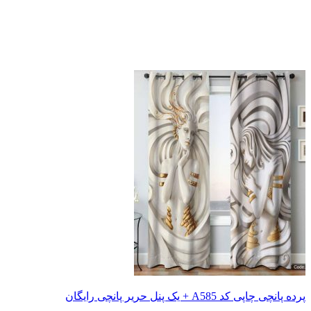
 یک پنل حریر پانچی رایگان