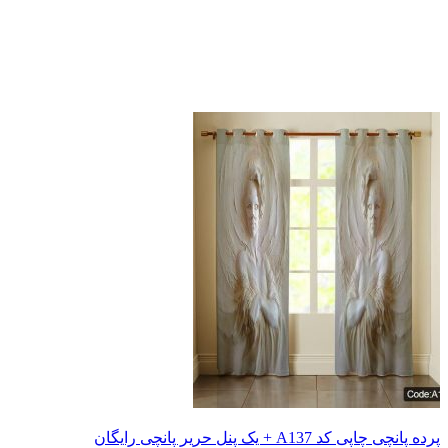
 یک پنل حریر پانچی رایگان