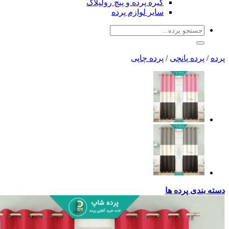
گیره پرده و پیچ رولپلاک
سایر لوازم پرده
جو
:
 پانچی
/
پرده چاپی
پرده ها