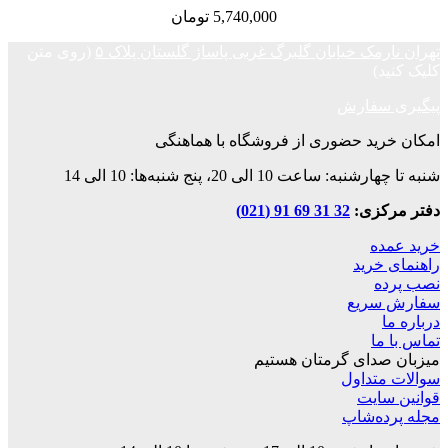
5,740,000
تومان
ک خیابان گلبرگ غربی پاساژ گلستان پلاک ۵
(روی متن
فارش
د حضوری از فروشگاه با هماهنگی
ت 10 الی 20، پنج شنبه‌ها: 10 الی 14
زی:
32 31 69 91 (021)
ه
رید
ریع
ا
دای گرمتان هستیم
داول
ایت
‌شاپ