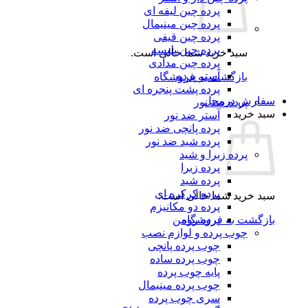
پرده چین لیفه ای
پرده چین مینیمال
پرده چین قیفی
پرده چین پلیسه
سبد خرید شما خالی است.
پرده چین مدادی
آستر پرده
بازگشت به فروشگاه
پرده پشت پنجره ای
رش درمحل
پرده ضد نور
 خرید
آستر ضد نور
پرده پانچی ضد نور
پرده شید ضد نور
پرده زبرا و شید
پرده زبرا
پرده شید
پرده کرکره ای
 خرید شما خالی است.
پرده دو مکانیزم
گشت به فروشگاه
پرده رومن
چوب پرده و لوازم نصب
چوب پرده پانچی
چوب پرده ساده
پایه چوب پرده
چوب پرده مینیمال
سری چوب پرده