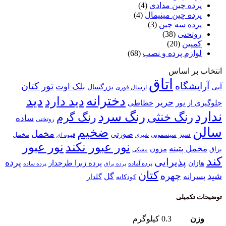
ه چین مدادی
(4)
 چین مینیمال
(4)
ه سه چین
(3)
ختی
(38)
ین
(20)
م پرده و نصب
(68)
 اساس
اتاق
گاه
تور کتان
بلک اوت
بزرگسال
ارسال فوری
دخترانه
دید
دید دارد
حریر
خطاطی
 نور
رنگ سرد
نگ خنثی
رنگ گرم
ساده
روتختی
ضخیم
مخمل
صورتی
سبز
مخمل
سیسمونی
قهوه ای
شیری
نور عبور
نور عبور نکند
پتینه
مزون
مشکی
پذیرایی
پرده
پرده زبرا طرحدار
پرده آماده
پرده براق
پرده ساده
کتان
چهره
نه
گل
گلدار
کودکانه
میلی
0.3 کیلوگرم