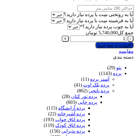
ختی سِت با پرده نیاز دارید؟
ینه سِت با پرده نیاز دارید؟
(required)
 پرده نیاز دارید؟
*
5,740,0
تومان
 سبد خرید
(29
(1143)
آستر پرده
(11)
پرده بلک اوت
(41)
پرده پانچی
(862)
پرده تور کتان
(28)
پرده چاپی
(603)
پرده آرایشگاه
(115)
پرده آشپزخانه
(22)
پرده اتاق خواب
(193)
پرده اتاق کودک
(119)
پرده پذیرایی
(156)