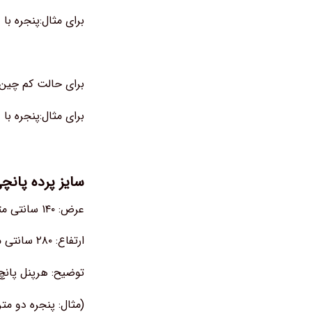
برای مثال:پنجره با عرض ۲/۵ متر به ۵ یا ۶ پنل جهت پوشش چین
برای حالت کم چین عرض پنجره را بعلاوه ۱ 
برای مثال:پنجره با عرض ۱/۶ متر به ۲ یا ۳ پنل جهت پوشش ک
سایز پرده پانچی
عرض: ۱۴۰ سانتی متر بصورت بدون چین
ارتفاع: ۲۸۰ سانتی متر
توضیح: هرپنل پان
(مثال: پنجره دو م