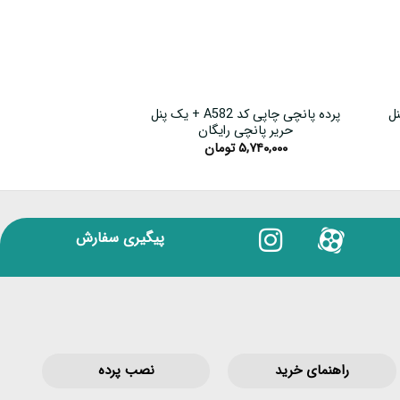
یک پنل
پرده پانچی چاپی کد A582 + یک پنل
حریر پانچی رایگان
حریر پانچی
۵,۷۴۰,۰۰۰
تومان
۵,۷۴۰,۰۰۰
پیگیری سفارش
راهنمای خرید
نصب پرده