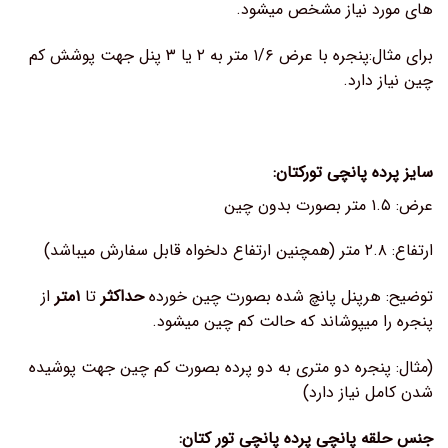
های مورد نیاز مشخص میشود.
برای مثال:پنجره با عرض ۱/۶ متر به ۲ یا ۳ پنل جهت پوشش کم
چین نیاز دارد.
سایز پرده پانچی تورکتان:
عرض: ۱.۵ متر بصورت بدون چین
ارتفاع: ۲.۸ متر (همچنین ارتفاع دلخواه قابل سفارش میباشد)
توضیح: هرپنل پانچ شده بصورت چین خورده
حداکثر
تا
۱متر
از
پنجره را میپوشاند که حالت کم چین میشود.
(مثال: پنجره دو متری به دو پرده بصورت کم چین جهت پوشیده
شدن کامل نیاز دارد)
جنس حلقه پانچی پرده پانچی تور کتان: