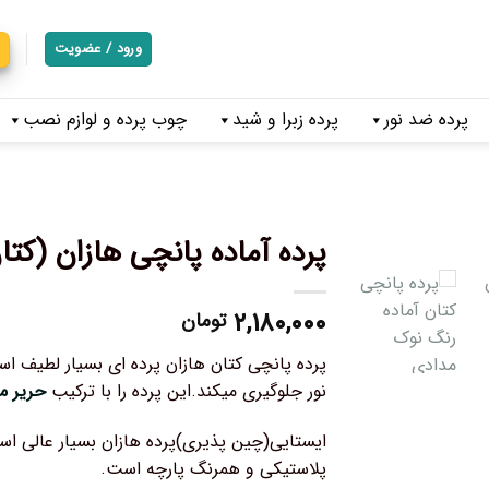
ورود / عضویت
پرده ضد نور
پرده زبرا و شید
چوب پرده و لوازم نصب
پرده آماده پانچی هازان (کت
۲,۱۸۰,۰۰۰
تومان
پرده پانچی کتان هازان پرده ای بسیار لطیف اس
نور جلوگیری میکند.این پرده را با ترکیب
حریر م
ایستایی(چین پذیری)پرده هازان بسیار عالی اس
پلاستیکی و همرنگ پارچه است.