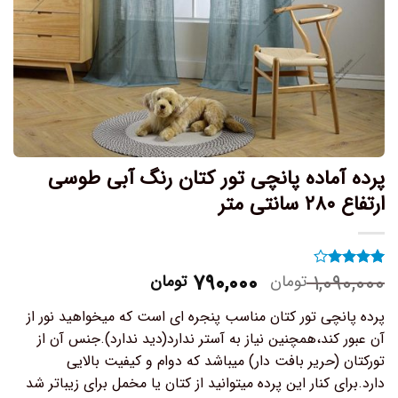
پرده آماده پانچی تور کتان رنگ آبی طوسی
ارتفاع ۲۸۰ سانتی متر
۷۹۰,۰۰۰
۱,۰۹۰,۰۰۰
تومان
تومان
۱
امتیاز
۴
از ۵
امتیاز
پرده پانچی تور کتان مناسب پنجره ای است که میخواهید نور از
مشتری
آن عبور کند،همچنین نیاز به آستر ندارد(دید ندارد).جنس آن از
تورکتان (حریر بافت دار) میباشد که دوام و کیفیت بالایی
دارد.برای کنار این پرده میتوانید از کتان یا مخمل برای زیباتر شد