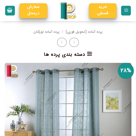
خرید
سفارش
قسطی
درمحل
پرده آماده (تحویل فوری)
/
پرده آماده تورکتان
دسته بندی پرده ها
۲۸%