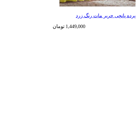
ی حریر مات رنگ زرد
1,449,000
تومان