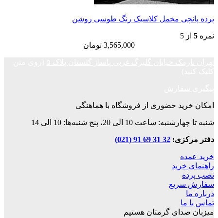
چی مخمل کلاسیک رنگ طوسی روشن
3,565,000
تومان
ک خیابان گلبرگ غربی پاساژ گلستان پلاک ۵
(روی متن
فارش
د حضوری از فروشگاه با هماهنگی
ت 10 الی 20، پنج شنبه‌ها: 10 الی 14
زی:
32 31 69 91 (021)
ه
رید
ریع
ا
دای گرمتان هستیم