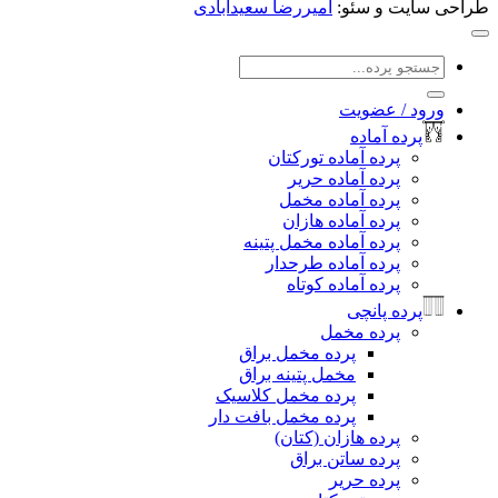
یت و سئو:
امیررضا سعیدآبادی
جو
:
د / عضویت
رده آماده
پرده آماده تورکتان
پرده آماده حریر
پرده آماده مخمل
پرده آماده هازان
پرده آماده مخمل پتینه
پرده آماده طرحدار
پرده آماده کوتاه
رده پانچی
پرده مخمل
پرده مخمل براق
مخمل پتینه براق
پرده مخمل کلاسیک
پرده مخمل بافت دار
پرده هازان (کتان)
پرده ساتن براق
پرده حریر