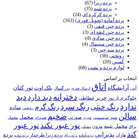
پرده زبرا
(67)
پرده شید
(35)
پرده کرکره ای
(24)
 آماده (تحویل فوری)
(163)
ه چین قیفی
(3)
 چین لیفه ای
(3)
ه چین مدادی
(4)
 چین مینیمال
(4)
ه سه چین
(3)
ختی
(38)
ین
(20)
م پرده و نصب
(68)
 اساس
اتاق
گاه
تور کتان
بلک اوت
بزرگسال
ارسال فوری
دخترانه
دید
دید دارد
حریر
خطاطی
 نور
رنگ سرد
نگ خنثی
رنگ گرم
ساده
روتختی
ضخیم
مخمل
صورتی
سبز
مخمل
سیسمونی
قهوه ای
شیری
نور عبور
نور عبور نکند
پتینه
مزون
مشکی
پذیرایی
پرده
پرده زبرا طرحدار
پرده آماده
پرده براق
پرده ساده