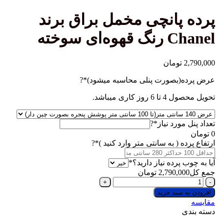
پانچی مخمل براق برند
ای سوخته
تومان
(required)
(بصورت پنلی محاسبه میشود)
*
?
 کاری میباشد.
(required)
مورد نیاز
*
?
(required)
ه ( به سانتی متر وارد کنید )
*
?
(required)
 پرده نیاز دارید؟
*
2,790,0
تومان
 سبد خرید