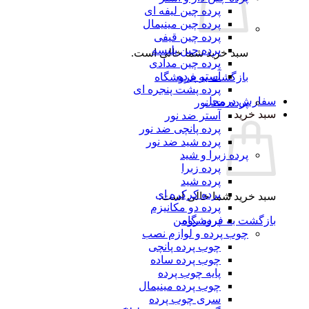
پرده چین لیفه ای
پرده چین مینیمال
پرده چین قیفی
پرده چین پلیسه
سبد خرید شما خالی است.
پرده چین مدادی
آستر پرده
بازگشت به فروشگاه
پرده پشت پنجره ای
رش درمحل
پرده ضد نور
 خرید
آستر ضد نور
پرده پانچی ضد نور
پرده شید ضد نور
پرده زبرا و شید
پرده زبرا
پرده شید
پرده کرکره ای
 خرید شما خالی است.
پرده دو مکانیزم
گشت به فروشگاه
پرده رومن
چوب پرده و لوازم نصب
چوب پرده پانچی
چوب پرده ساده
پایه چوب پرده
چوب پرده مینیمال
سری چوب پرده