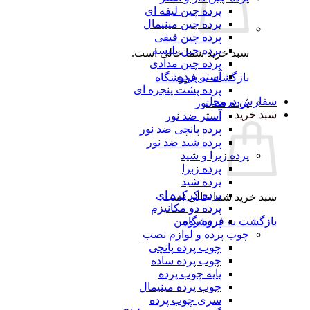
پرده چین لیفه ای
پرده چین مینیمال
پرده چین قیفی
پرده چین پلیسه
سبد خرید شما خالی است.
پرده چین مدادی
آستر پرده
بازگشت به فروشگاه
پرده پشت پنجره ای
رش درمحل
پرده ضد نور
 خرید
آستر ضد نور
پرده پانچی ضد نور
پرده شید ضد نور
پرده زبرا و شید
پرده زبرا
پرده شید
پرده کرکره ای
 خرید شما خالی است.
پرده دو مکانیزم
گشت به فروشگاه
پرده رومن
چوب پرده و لوازم نصب
چوب پرده پانچی
چوب پرده ساده
پایه چوب پرده
چوب پرده مینیمال
سری چوب پرده