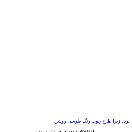
ا طرح چوب رنگ طوسی روشن
2,599,000
تومان
هر متر مربع