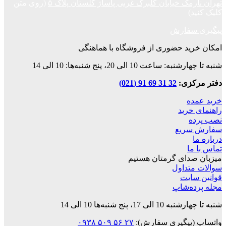
ک خیابان گلبرگ غربی پاساژ گلستان پلاک ۵
(روی متن
فارش
د حضوری از فروشگاه با هماهنگی
ت 10 الی 20، پنج شنبه‌ها: 10 الی 14
زی:
32 31 69 91 (021)
ه
رید
ریع
ا
دای گرمتان هستیم
داول
ایت
‌شاپ
 پنج شنبه‌ها 10 الی 14
پیگیری سفارش):
۲۷ ۵۶ ۵۰۹ ۰۹۳۸