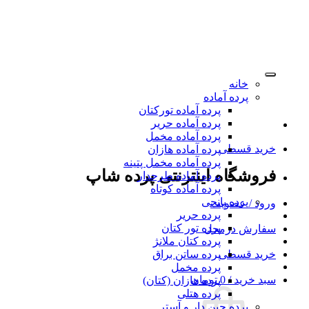
خانه
پرده آماده
پرده آماده تورکتان
پرده آماده حریر
پرده آماده مخمل
د قسطی
پرده آماده هازان
پرده آماده مخمل پتینه
وشگاه اینترنتی پرده شاپ
پرده آماده طرحدار
پرده آماده کوتاه
پرده پانچی
د / عضویت
پرده حریر
پرده تور کتان
رش درمحل
پرده کتان ملانژ
د قسطی
پرده ساتن براق
پرده مخمل
خرید /
0
تومان
پرده هازان (کتان)
پرده هتلی
پرده چین دار و آستر