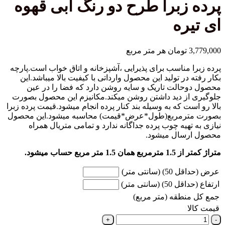
زبرا طرح دو رنگ آبی قهوه
ره
تومان
هر متر مربع
 مناسب برای پذیرایی ،آشپزخانه و اتاق خواب است.پارچه
در تولید این محصول وارداتی با کیفیت بالا میباشد.این
الت تاریک و سایه روشن دارد که فضا را در عین
ز دید داشتن روشن میکند.مکانیزم این محصول بصورت
ت که به وسیله بند کنار پرده انجام میشود.قیمت پرده زبرا
رمربع(طول*عرض*قیمت) محاسبه میشود.این محصول
هیه چوب پرده جداگانه ندارد و تمامی متریال همراه
سال میشود.
 مربع حساب میشود.
انتی متر)
سانتی متر)
نطقه (متر مربع)