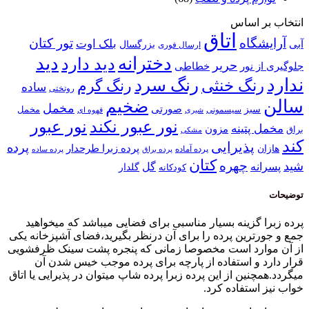
 اساس
اتاق
گاه
تور کتان
بلک اوت
بزرگسال
ارسال فوری
دخترانه
دید
دید دارد
حریر
خطاطی
 نور
رنگ سرد
نگ خنثی
رنگ گرم
ساده
روتختی
ضخیم
مخمل
صورتی
سبز
مخمل
سیسمونی
قهوه ای
شیری
نور عبور
نور عبور نکند
پتینه
مزون
مشکی
پذیرایی
پرده
پرده زبرا طرحدار
پرده آماده
پرده براق
پرده ساده
کتان
چهره
نه
گل
گلدار
کودکانه
 گزینه بسیار مناسبی برای فضایی میباشد که میخواهید
ترین پرده را برای آن درنظر بگیرید،فضای آشپزخانه یکی
ارد است مخصوصا زمانی که پنجره پشت سینک ظرفشویی
 و استفاده از پارچه برای پرده موجب خیس شدن آن
نین از این پرده زبرا پرده شاپ میتوان در پذیرایی یا اتاق
استفاده کرد.