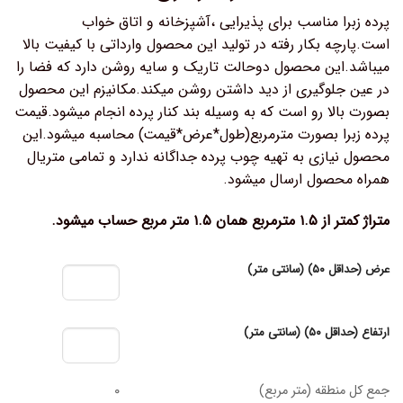
پرده زبرا مناسب برای پذیرایی ،آشپزخانه و اتاق خواب
است.پارچه بکار رفته در تولید این محصول وارداتی با کیفیت بالا
میباشد.این محصول دوحالت تاریک و سایه روشن دارد که فضا را
در عین جلوگیری از دید داشتن روشن میکند.مکانیزم این محصول
بصورت بالا رو است که به وسیله بند کنار پرده انجام میشود.قیمت
پرده زبرا بصورت مترمربع(طول*عرض*قیمت) محاسبه میشود.این
محصول نیازی به تهیه چوب پرده جداگانه ندارد و تمامی متریال
همراه محصول ارسال میشود.
متراژ کمتر از ۱.۵ مترمربع همان ۱.۵ متر مربع حساب میشود.
عرض (حداقل ۵۰) (سانتی متر)
ارتفاع (حداقل ۵۰) (سانتی متر)
جمع کل منطقه (متر مربع)
۰