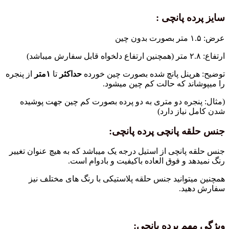
سایز پرده پانچی :
عرض: ۱.۵ متر بصورت بدون چین
ارتفاع: ۲.۸ متر (همچنین ارتفاع دلخواه قابل سفارش میباشد)
توضیح: هرپنل پانچ شده بصورت چین خورده
حداکثر
تا
۱متر
از پنجره
را میپوشاند که حالت کم چین میشود.
(مثال: پنجره دو متری به دو پرده بصورت کم چین جهت پوشیده
شدن کامل نیاز دارد)
جنس حلقه پانچی پرده پانچی:
جنس حلقه پانچی از استیل درجه یک میباشد که به هیچ عنوان تغییر
رنگ نمیدهد و فوق العاده باکیفیت و بادوام است.
همچنین میتوانید جنس حلقه پلاستیکی با رنگ های مختلف نیز
سفارش دهید.
ویژگی مهم پرده پانچی: