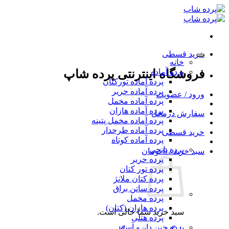
Ski
t
conten
خرید قسطی
خانه
پرده آماده
فروشگاه اینترنتی پرده شاپ
پرده آماده تورکتان
پرده آماده حریر
ورود / عضویت
پرده آماده مخمل
پرده آماده هازان
سفارش درمحل
پرده آماده مخمل پتینه
پرده آماده طرحدار
خرید قسطی
پرده آماده کوتاه
پرده پانچی
سبد خرید /
0
تومان
پرده حریر
پرده تور کتان
پرده کتان ملانژ
پرده ساتن براق
پرده مخمل
پرده هازان (کتان)
سبد خرید شما خالی است.
پرده هتلی
پرده چین دار و آستر