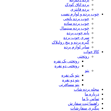
پرده اتاق کودک
پرده فانتزی
چوب پرده و لوازم نصب
چوب پرده پانچی
چوب پرده ساده
چوب پرده مینیمال
پایه چوب پرده
سری چوب پرده
گیره پرده و پیچ رولپلاک
سایر لوازم پرده
کالا خواب
روتختی
روتختی یک نفره
روتختی دو نفره
پتو
پتو یک نفره
پتو دو نفره
پتو مسافرتی
مجله پرده شاپ
درباره ما
تماس با ما
راهنما ثبت سفارش
پیگیری سفارشات