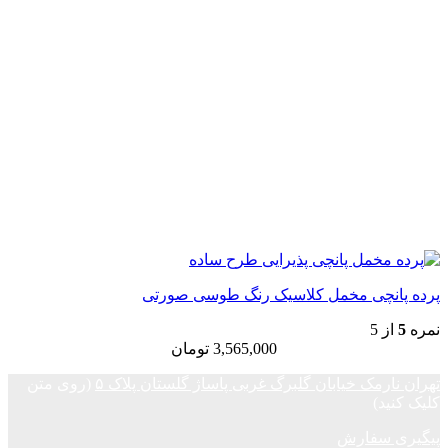
پرده پانچی مخمل کلاسیک رنگ طوسی صورتی
نمره
5
از 5
3,565,000
تومان
تهران نارمک خیابان گلبرگ غربی پاساژ گلستان پلاک ۵
(روی متن
کلیک کنید)
پیگیری سفارش