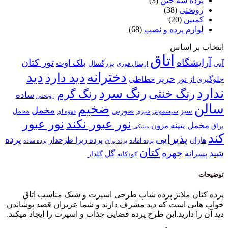
پرده سه چین
(3)
روتختی
(38)
کمپین
(20)
لوازم پرده و نصب
(68)
انتخاب بر اساس
اتاق
آرایشگاه
تور کتان
بلک اوت
آبی
بزرگسال
ارسال فوری
دخترانه
دید
دید دارد
حریر
خطاطی
جلوگیری از نور
ندارد
رنگ سرد
رنگ خنثی
رنگ گرم
ساده
روتختی
سالن
ضخیم
مخمل
صورتی
سبز
مخمل
سیسمونی
قهوه ای
شیری
نور عبور
نور عبور نکند
مخمل پتینه
مزون
براق
مشکی
کند
پذیرایی
پرده
پرده زبرا طرحدار
هازان
پرده آماده
پرده براق
پرده ساده
کتان
چهره
شید
پسرانه
گل
گلدار
کودکانه
توضیحات
پرده کتان ملانژ پرده شاپ طرحی اسپرت و شیک مناسب اتاق
خواب هایی است که دید مشرف دارند و شما عزیزان قصد پوشاندن
دید آن را دارید.این طرح پرده فضایی جذاب و اسپرت را ایجاد میکند.