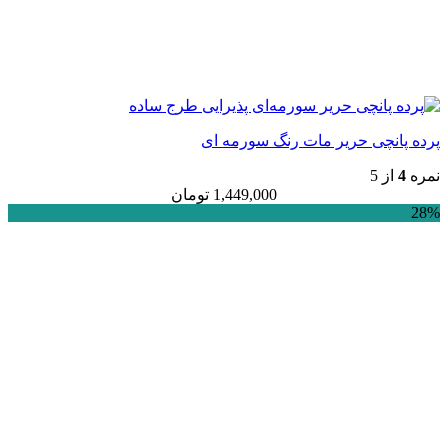
پرده پانچی حریر مات رنگ سورمه ای
نمره
4
از 5
1,449,000
تومان
28%