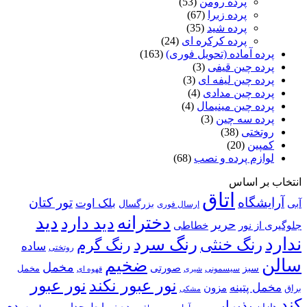
پرده رومن
(53)
پرده زبرا
(67)
پرده شید
(35)
پرده کرکره ای
(24)
پرده آماده (تحویل فوری)
(163)
پرده چین قیفی
(3)
پرده چین لیفه ای
(3)
پرده چین مدادی
(4)
پرده چین مینیمال
(4)
پرده سه چین
(3)
روتختی
(38)
کمپین
(20)
لوازم پرده و نصب
(68)
انتخاب بر اساس
اتاق
آرایشگاه
تور کتان
بلک اوت
آبی
بزرگسال
ارسال فوری
دخترانه
دید
دید دارد
حریر
خطاطی
جلوگیری از نور
ندارد
رنگ سرد
رنگ خنثی
رنگ گرم
ساده
روتختی
سالن
ضخیم
مخمل
صورتی
سبز
مخمل
سیسمونی
قهوه ای
شیری
نور عبور
نور عبور نکند
مخمل پتینه
مزون
براق
مشکی
کند
پذیرایی
پرده
پرده زبرا طرحدار