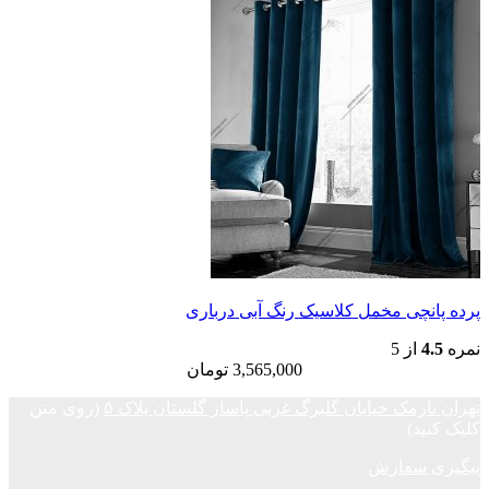
پرده پانچی مخمل کلاسیک رنگ آبی درباری
نمره
4.5
از 5
3,565,000
تومان
تهران نارمک خیابان گلبرگ غربی پاساژ گلستان پلاک ۵
(روی متن
کلیک کنید)
پیگیری سفارش