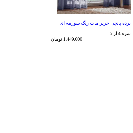
ی حریر مات رنگ سورمه ای
1,449,000
تومان