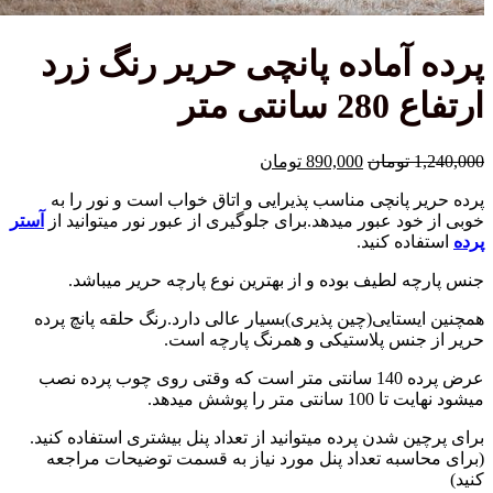
آماده پانچی حریر رنگ زرد
ی متر
قیمت
قیمت
تومان
890,000
تومان
اصلی:
فعلی:
 پانچی مناسب پذیرایی و اتاق خواب است و نور را به
1,240,000 تومان
890,000 تومان.
د عبور میدهد.برای جلوگیری از عبور نور میتوانید از
آستر
بود.
ه کنید.
 لطیف بوده و از بهترین نوع پارچه حریر میباشد.
ستایی(چین پذیری)بسیار عالی دارد.رنگ حلقه پانچ پرده
نس پلاستیکی و همرنگ پارچه است.
عرض پرده 140 سانتی متر است که وقتی روی چوب پرده نصب
ر را پوشش میدهد.
 شدن پرده میتوانید از تعداد پنل بیشتری استفاده کنید.
سبه تعداد پنل مورد نیاز به قسمت توضیحات مراجعه