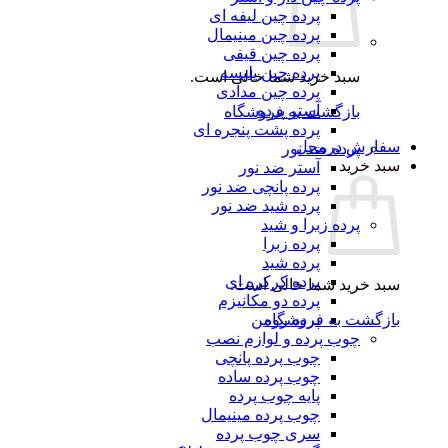
پرده چین لیفه ای
پرده چین مینیمال
پرده چین قیفی
پرده چین پلیسه
سبد خرید شما خالی است.
پرده چین مدادی
آستر پرده
بازگشت به فروشگاه
پرده پشت پنجره ای
رش درمحل
پرده ضد نور
 خرید
آستر ضد نور
پرده پانچی ضد نور
پرده شید ضد نور
پرده زبرا و شید
پرده زبرا
پرده شید
پرده کرکره ای
 خرید شما خالی است.
پرده دو مکانیزم
گشت به فروشگاه
پرده رومن
چوب پرده و لوازم نصب
چوب پرده پانچی
چوب پرده ساده
پایه چوب پرده
چوب پرده مینیمال
سری چوب پرده