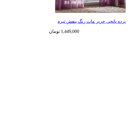
ی حریر مات رنگ بنفش تیره
1,449,000
تومان