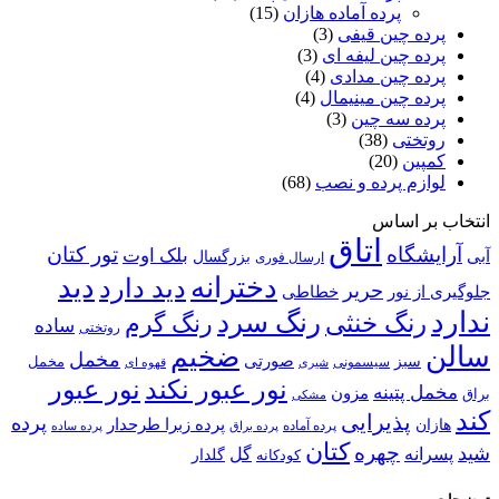
پرده آماده هازان
(15)
ه چین قیفی
(3)
 چین لیفه ای
(3)
ه چین مدادی
(4)
 چین مینیمال
(4)
ه سه چین
(3)
ختی
(38)
ین
(20)
م پرده و نصب
(68)
 اساس
اتاق
گاه
تور کتان
بلک اوت
بزرگسال
ارسال فوری
دخترانه
دید
دید دارد
حریر
خطاطی
 نور
رنگ سرد
نگ خنثی
رنگ گرم
ساده
روتختی
ضخیم
مخمل
صورتی
سبز
مخمل
سیسمونی
قهوه ای
شیری
نور عبور
نور عبور نکند
پتینه
مزون
مشکی
پذیرایی
پرده
پرده زبرا طرحدار
پرده آماده
پرده براق
پرده ساده
کتان
چهره
نه
گل
گلدار
کودکانه