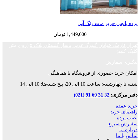
ی حریر مات رنگ آبی
1,449,000
تومان
ک خیابان گلبرگ غربی پاساژ گلستان پلاک ۵
(روی متن
فارش
د حضوری از فروشگاه با هماهنگی
ت 10 الی 20، پنج شنبه‌ها: 10 الی 14
زی:
32 31 69 91 (021)
ه
رید
ریع
ا