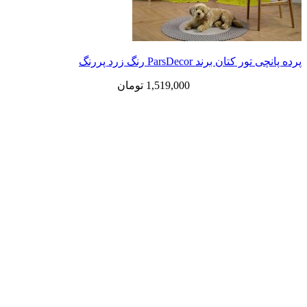
 برند ParsDecor رنگ زرد پررنگ
1,519,000
تومان