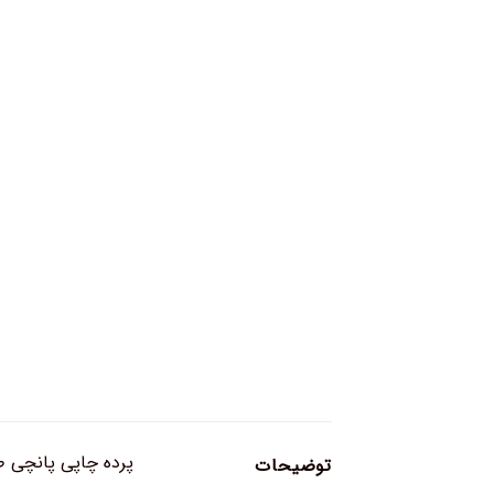
پرده چاپی پانچی ط
توضیحات