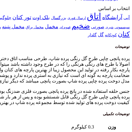
انتخاب بر اساس
اتاق
آرایشگاه
تور کتان
بلک اوت
آبی
بزرگسال
جلوگیر
ارسال فوری
ضخیم
مخمل
مخمل پتینه
صورتی
م
مخمل براق
سیسمونی
قهوه ای
شیری
کتان
گل
گلدار
کودکانه
توضیحات
پرده پانچی چاپی طرح گل رنگی پرده شاپ، طرحی مناسب اتاق دختر خان
اصولا با طرح های رنگی هرنگی را که در طرح وجود داشته باشد میتوا
پارچه بکار رفته در تولید این محصول زیبا از بهترین پارچه های کتان 
ضخامت پارچه به گونه ای است که نیازی به آستری پرده ندارد و پوشش
مدل دوخت پرده چاپی پرده شاپ بصورت پانچی میباشد که دیگر نیازی 
جنس حلقه استفاده شده در پانچ پرده پانچی بصورت فلزی ضدزنگ بوده
پرده پانچی چاپی طرح گل رنگی قابل شستشو بوده و پس از هر بار شست
کیفیت دوخت پرده های تولید شده توسط مجموعه پرده شاپ در بهترین
توضیحات تکمیلی
وزن
0.3 کیلوگرم