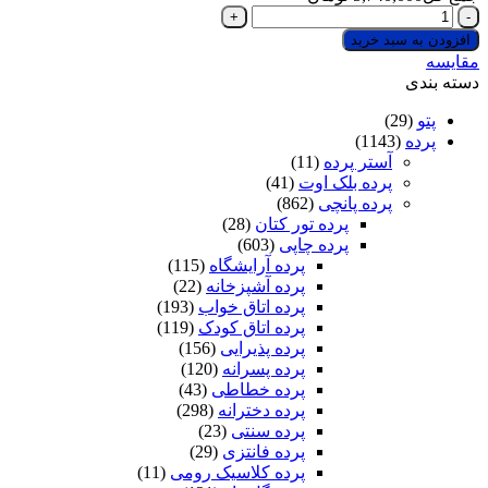
پرده
چاپی
افزودن به سبد خرید
پانچی
مقایسه
کد
دسته بندی
A141
+
پتو
(29)
یک
پرده
(1143)
پنل
آستر پرده
(11)
حریر
پرده بلک اوت
(41)
پانچی
پرده پانچی
(862)
رایگان
پرده تور کتان
(28)
عدد
پرده چاپی
(603)
پرده آرایشگاه
(115)
پرده آشپزخانه
(22)
پرده اتاق خواب
(193)
پرده اتاق کودک
(119)
پرده پذیرایی
(156)
پرده پسرانه
(120)
پرده خطاطی
(43)
پرده دخترانه
(298)
پرده سنتی
(23)
پرده فانتزی
(29)
پرده کلاسیک رومی
(11)