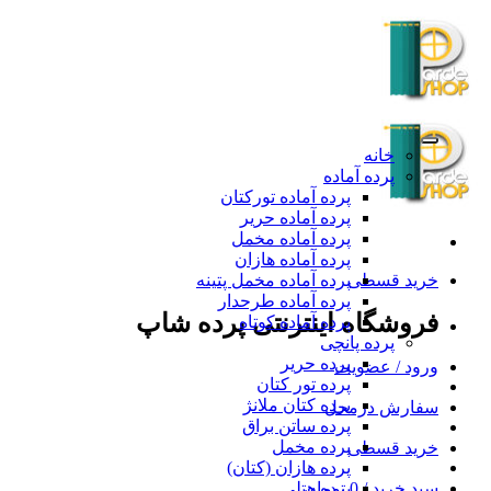
Skip
to
content
خانه
پرده آماده
پرده آماده تورکتان
پرده آماده حریر
پرده آماده مخمل
پرده آماده هازان
خرید قسطی
پرده آماده مخمل پتینه
پرده آماده طرحدار
فروشگاه اینترنتی پرده شاپ
پرده آماده کوتاه
پرده پانچی
پرده حریر
ورود / عضویت
پرده تور کتان
پرده کتان ملانژ
سفارش درمحل
پرده ساتن براق
پرده مخمل
خرید قسطی
پرده هازان (کتان)
سبد خرید /
0
تومان
پرده هتلی