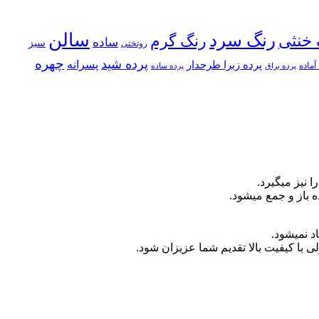
سالن
رنگ سرد
 خنثی
رنگ گرم
ساده
سبز
روتختی
چهره
پرده شید
پسرانه
پرده زبرا طرحدار
آماده
پرده براق
پرده ساده
 نیز میگیرد.
 باز و جمع میشود.
د نمیشود.
ا کیفیت بالا تقدیم شما عزیزان شود.