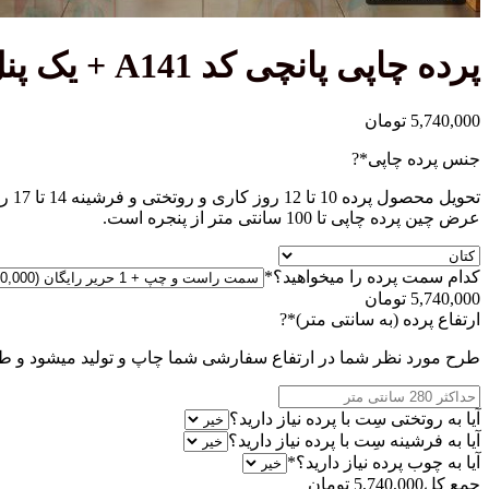
پرده چاپی پانچی کد A141 + یک پنل حریر پانچی رایگان
5,740,000
تومان
(required)
جنس پرده چاپی
*
?
تحویل محصول پرده 10 تا 12 روز کاری و روتختی و فرشینه 14 تا 17 روز کاری میباشد.
عرض چین پرده چاپی تا 100 سانتی متر از پنجره است.
(required)
کدام سمت پرده را میخواهید؟
*
5,740,000
تومان
(required)
ارتفاع پرده (به سانتی متر)
*
?
طرح مورد نظر شما در ارتفاع سفارشی شما چاپ و تولید میشود و طر
آیا به روتختی سِت با پرده نیاز دارید؟
آیا به فرشینه سِت با پرده نیاز دارید؟
(required)
آیا به چوب پرده نیاز دارید؟
*
جمع کل
5,740,000
تومان