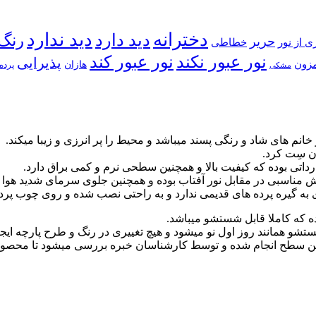
دخترانه
دید ندارد
دید دارد
رنگ
حریر
خطاطی
ی از نور
نور عبور کند
نور عبور نکند
پذیرایی
زون
هازان
پرده 
مشکی
م های شاد و رنگی پسند میباشد و محیط را پر انرزی و زیبا میکند.
ن سِت کرد.
وارداتی بوده که کیفیت بالا و همچنین سطحی نرم و کمی براق دارد.
 مناسبی در مقابل نور آفتاب بوده و همچنین جلوی سرمای شدید هوا را
به گیره پرده های قدیمی ندارد و به راحتی نصب شده و روی چوب پرده
 که کاملا قابل شستشو میباشد.
شو همانند روز اول نو میشود و هیچ تغییری در رنگ و طرح پارچه ایجا
 سطح انجام شده و توسط کارشناسان خبره بررسی میشود تا محصولی ب