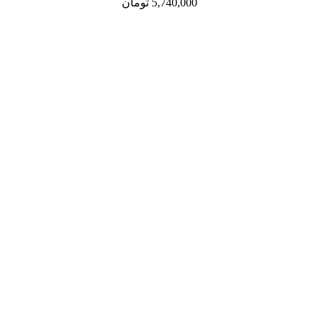
5,740,000
تومان