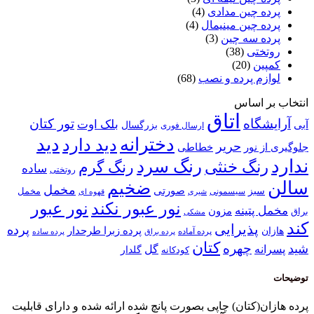
پرده چین مدادی
(4)
پرده چین مینیمال
(4)
پرده سه چین
(3)
روتختی
(38)
کمپین
(20)
لوازم پرده و نصب
(68)
انتخاب بر اساس
اتاق
آرایشگاه
تور کتان
بلک اوت
آبی
بزرگسال
ارسال فوری
دخترانه
دید
دید دارد
حریر
خطاطی
جلوگیری از نور
ندارد
رنگ سرد
رنگ خنثی
رنگ گرم
ساده
روتختی
سالن
ضخیم
مخمل
صورتی
سبز
مخمل
سیسمونی
قهوه ای
شیری
نور عبور
نور عبور نکند
مخمل پتینه
مزون
براق
مشکی
کند
پذیرایی
پرده
پرده زبرا طرحدار
هازان
پرده آماده
پرده براق
پرده ساده
کتان
چهره
شید
پسرانه
گل
گلدار
کودکانه
توضیحات
پرده هازان(کتان) چاپی بصورت پانچ شده ارائه شده و دارای قابلیت