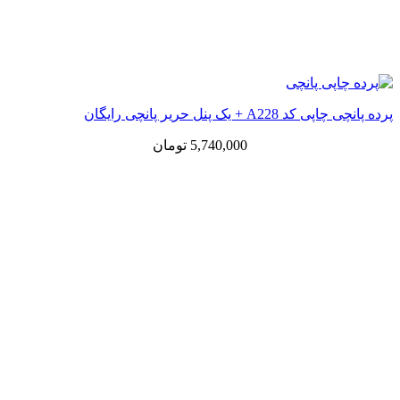
پرده پانچی چاپی کد A228 + یک پنل حریر پانچی رایگان
5,740,000
تومان