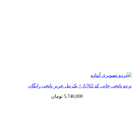
پرده پانچی چاپی کد A762 + یک پنل حریر پانچی رایگان
5,740,000
تومان