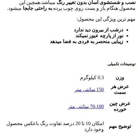
نصب و شستشوی آسان بدون تغییر رنگ
میباشد،همچین این
محصول هنگام باز و بست روی چوب پرده
به راحتی جابجا
میشود.
مهم ترین ویژگی این محصول:
درشب از بیرون دید ندارد
نور از پارچه عبور نمیکند
زیبایی منحصر به فردی به فضا میدهد
توضیحات تکمیلی
وزن
0.3 کیلوگرم
عرض هر
150 سانتی متر
سمت
عرض چین
70-100 سانتی متر
خورده
امکان 10 تا 20 درصد تفاوت رنگ باعکس محصول
توضیح مهم
وجود دارد