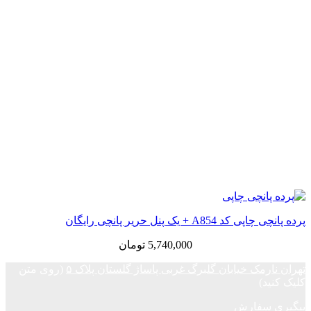
پرده پانچی چاپی کد A854 + یک پنل حریر پانچی رایگان
5,740,000
تومان
تهران نارمک خیابان گلبرگ غربی پاساژ گلستان پلاک ۵
(روی متن
کلیک کنید)
پیگیری سفارش