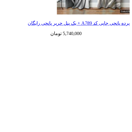
پرده پانچی چاپی کد A789 + یک پنل حریر پانچی رایگان
5,740,000
تومان