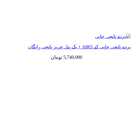
پرده پانچی چاپی کد A865 + یک پنل حریر پانچی رایگان
5,740,000
تومان