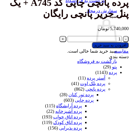
پرده پانچی چاپی کد A745 + یک
بازگشت به فروشگاه
سفارش درمحل
پنل حریر پانچی رایگان
سبد خرید
5,740,000
تومان
پرده
پانچی
افزودن به سبد خرید
چاپی
مقایسه
سبد خرید شما خالی است.
کد
دسته بندی
A745
بازگشت به فروشگاه
+
پتو
(29)
یک
پرده
(1143)
پنل
آستر پرده
(11)
حریر
پرده بلک اوت
(41)
پانچی
پرده پانچی
(862)
رایگان
پرده تور کتان
(28)
عدد
پرده چاپی
(603)
پرده آرایشگاه
(115)
پرده آشپزخانه
(22)
پرده اتاق خواب
(193)
پرده اتاق کودک
(119)
پرده پذیرایی
(156)