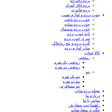
پرده دخترانه
پرده اتاق کودک
پرده فانتزی
چوب پرده و لوازم نصب
چوب پرده پانچی
چوب پرده ساده
چوب پرده مینیمال
پایه چوب پرده
سری چوب پرده
گیره پرده و پیچ رولپلاک
سایر لوازم پرده
کالا خواب
روتختی
روتختی یک نفره
روتختی دو نفره
پتو
پتو یک نفره
پتو دو نفره
پتو مسافرتی
مجله پرده شاپ
درباره ما
تماس با ما
راهنما ثبت سفارش
پیگیری سفارشات