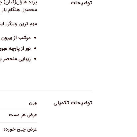
پرده هازان(کتان) چ
توضیحات
محصول هنگام باز 
مهم ترین ویژگی ای
درشب از بیرون د
نور از پارچه عبور
زیبایی منحصر ب
توضیحات تکمیلی
وزن
عرض هر سمت
عرض چین خورده