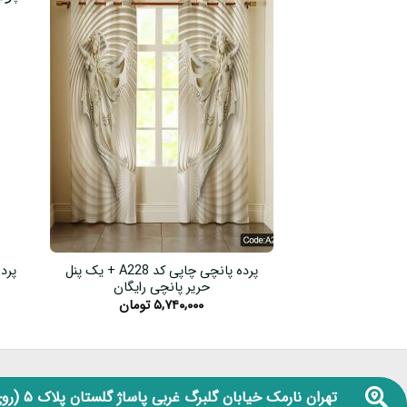
پرده پانچی چاپی کد A228 + یک پنل
حریر پانچی رایگان
۵,۷۴۰,۰۰۰
تومان
تهران نارمک خیابان گلبرگ غربی پاساژ گلستان پلاک ۵
(روی