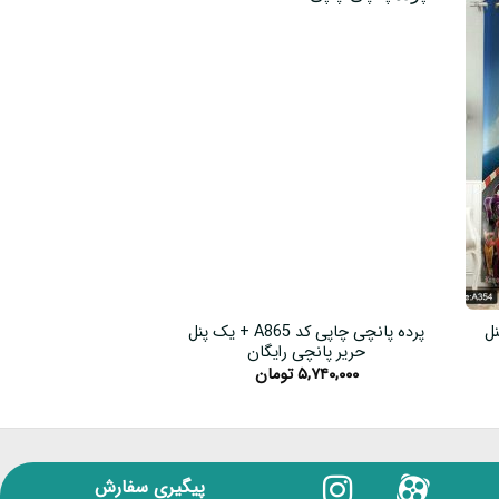
یک پنل
پرده پانچی چاپی کد A865 + یک پنل
حریر پانچی رایگان
حریر پانچی
۵,۷۴۰,۰۰۰
تومان
۵,۷۴۰,۰۰۰
پیگیری سفارش