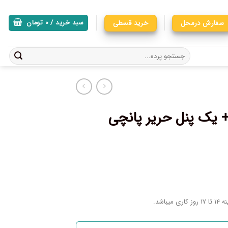
سفارش درمحل
خرید قسطی
سبد خرید /
۰
تومان
ده پانچی چاپی کد A706 + یک پنل حریر پانچی