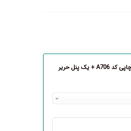
اولین نفری باشید که دیدگاهی را ارسال می کنید برای “پرده پانچی چاپی کد A706 + یک پنل حریر