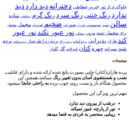
دخترانه
دید
دید دارد
حریر
خطاطی
جلوگیری از نور
ندارد
رنگ سرد
رنگ خنثی
رنگ گرم
ساده
روتختی
سالن
ضخیم
مخمل
صورتی
سبز
مخمل
سیسمونی
قهوه ای
شیری
نور عبور
نور عبور نکند
مخمل پتینه
مزون
براق
مشکی
کند
پذیرایی
پرده
پرده زبرا طرحدار
هازان
پرده آماده
پرده براق
پرده ساده
کتان
چهره
شید
پسرانه
گل
گلدار
کودکانه
توضیحات
پرده هازان(کتان) چاپی بصورت پانچ شده ارائه شده و دارای قابلیت
نصب و شستشوی آسان بدون تغییر رنگ
میباشد،همچین این
محصول هنگام باز و بست روی چوب پرده
به راحتی جابجا
میشود.
مهم ترین ویژگی این محصول:
درشب از بیرون دید ندارد
نور از پارچه عبور نمیکند
زیبایی منحصر به فردی به فضا میدهد