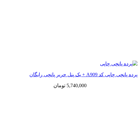
پرده پانچی چاپی کد A909 + یک پنل حریر پانچی رایگان
5,740,000
تومان