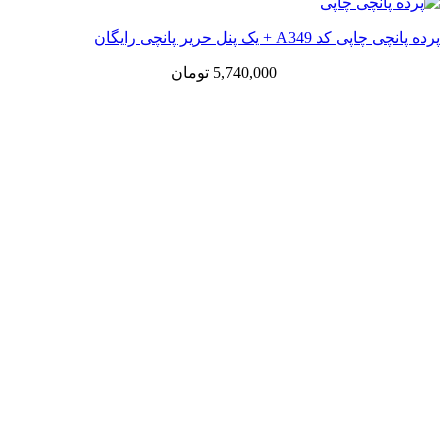
پرده پانچی چاپی کد A349 + یک پنل حریر پانچی رایگان
5,740,000
تومان