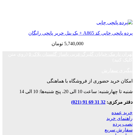
پرده پانچی چاپی کد A865 + یک پنل حریر پانچی رایگان
5,740,000
تومان
تهران نارمک خیابان گلبرگ غربی پاساژ گلستان پلاک ۵
(روی متن
کلیک کنید)
پیگیری سفارش
امکان خرید حضوری از فروشگاه با هماهنگی
شنبه تا چهارشنبه: ساعت 10 الی 20، پنج شنبه‌ها: 10 الی 14
دفتر مرکزی:
32 31 69 91 (021)
خرید عمده
راهنمای خرید
نصب پرده
سفارش سریع