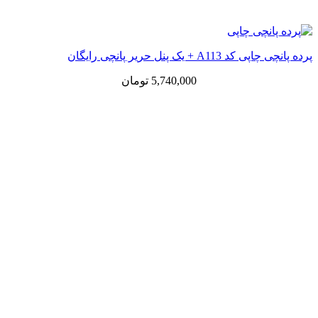
پرده پانچی چاپی کد A113 + یک پنل حریر پانچی رایگان
5,740,000
تومان