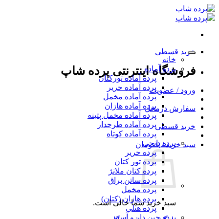
Ski
t
conten
خرید قسطی
خانه
پرده آماده
فروشگاه اینترنتی پرده شاپ
پرده آماده تورکتان
پرده آماده حریر
ورود / عضویت
پرده آماده مخمل
پرده آماده هازان
سفارش درمحل
پرده آماده مخمل پتینه
پرده آماده طرحدار
خرید قسطی
پرده آماده کوتاه
پرده پانچی
سبد خرید /
0
تومان
پرده حریر
پرده تور کتان
پرده کتان ملانژ
پرده ساتن براق
پرده مخمل
پرده هازان (کتان)
سبد خرید شما خالی است.
پرده هتلی
پرده چین دار و آستر