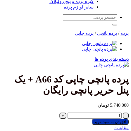
گیره پرده و پیچ رولپلاک
سایر لوازم پرده
جستجو
برای:
پرده
/
پرده پانچی
/
پرده چاپی
دسته بندی پرده ها
پرده پانچی چاپی کد A66 + یک
پنل حریر پانچی رایگان
5,740,000
تومان
پرده
پانچی
افزودن به سبد خرید
چاپی
مقایسه