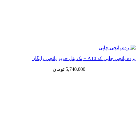
پرده پانچی چاپی کد A10 + یک پنل حریر پانچی رایگان
5,740,000
تومان