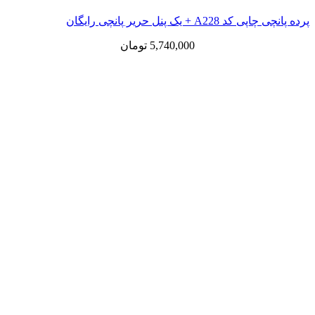
پرده پانچی چاپی کد A228 + یک پنل حریر پانچی رایگان
5,740,000
تومان