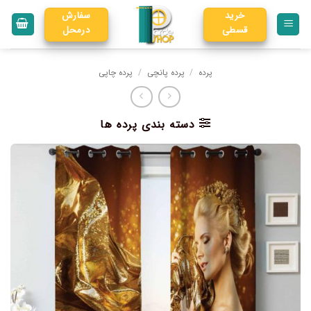
خرید
سفارش
قسطی
درمحل
پرده
/
پرده پانچی
/
پرده چاپی
دسته بندی پرده ها