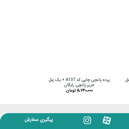
یک پنل
پرده پانچی چاپی کد A137 + یک پنل
حریر پانچی رایگان
حریر پانچی
۵,۷۴۰,۰۰۰
تومان
۵,۷۴۰,۰۰۰
پیگیری سفارش