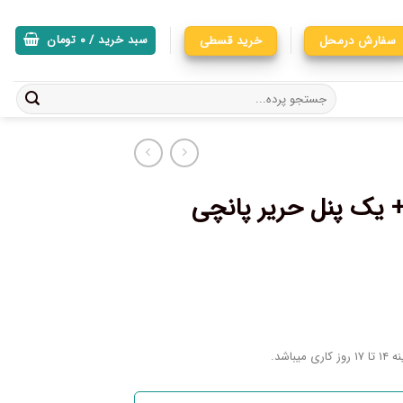
سفارش درمحل
خرید قسطی
سبد خرید /
۰
تومان
ده پانچی چاپی کد A611 + یک پنل حریر پانچی