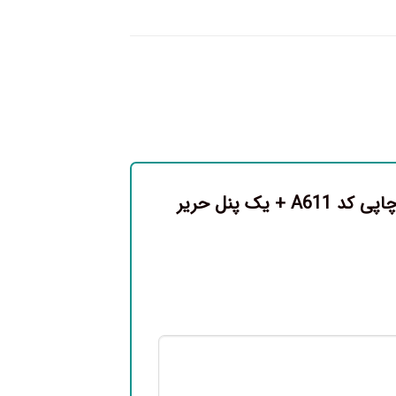
اولین نفری باشید که دیدگاهی را ارسال می کنید برای “پرده پانچی چاپی کد A611 + یک پنل حریر