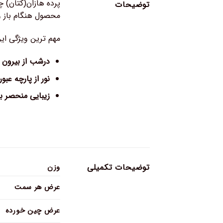
پرده هازان(کتان) چ
توضیحات
محصول هنگام باز 
مهم ترین ویژگی ای
درشب از بیرون د
نور از پارچه عبور
زیبایی منحصر ب
توضیحات تکمیلی
وزن
عرض هر سمت
عرض چین خورده