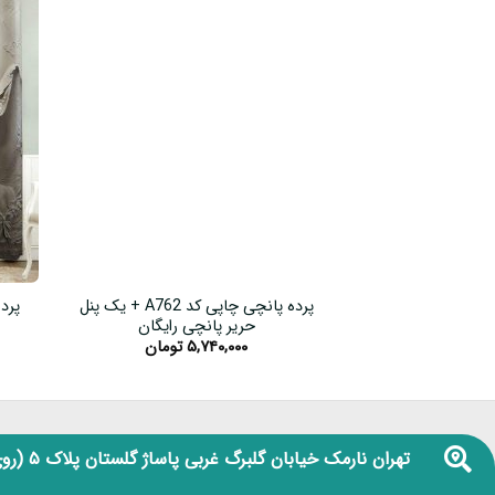
پرده پانچی چاپی کد A762 + یک پنل
حریر پانچی رایگان
۵,۷۴۰,۰۰۰
تومان
تهران نارمک خیابان گلبرگ غربی پاساژ گلستان پلاک ۵
(روی