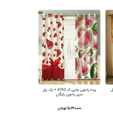
 پنل
پرده پانچی چاپی کد A762 + یک پنل
حریر پانچی رایگان
حریر پانچی
۵,۷۴۰,۰۰۰
تومان
۵,۷۴۰,۰۰۰