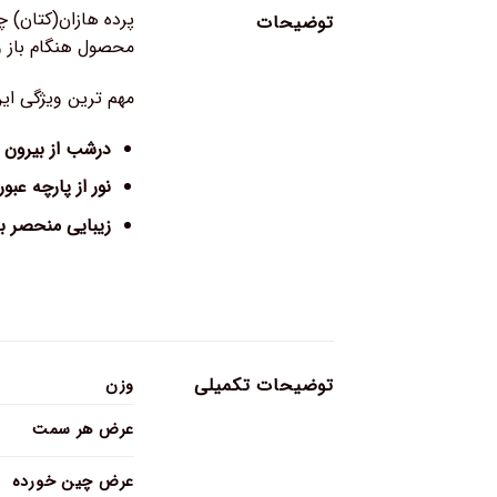
پرده هازان(کتان) چ
توضیحات
محصول هنگام باز 
مهم ترین ویژگی ای
درشب از بیرون د
نور از پارچه عبور
زیبایی منحصر ب
توضیحات تکمیلی
وزن
عرض هر سمت
عرض چین خورده