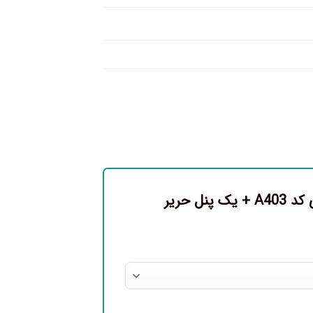
اولین نفری باشید که دیدگاهی را ارسال می کنید برای “پرده تصویری کد A403 + یک پنل حریر