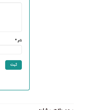
نام
*