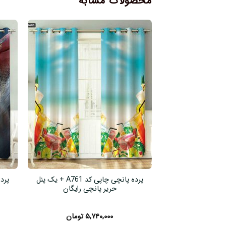
محصولات مشابه
پرده پانچی چاپی کد A761 + یک پنل
حریر پانچی رایگان
۵,۷۴۰,۰۰۰
تومان