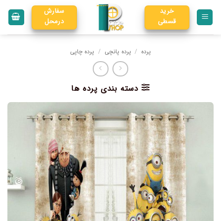
خرید
سفارش
قسطی
درمحل
پرده
/
پرده پانچی
/
پرده چاپی
دسته بندی پرده ها