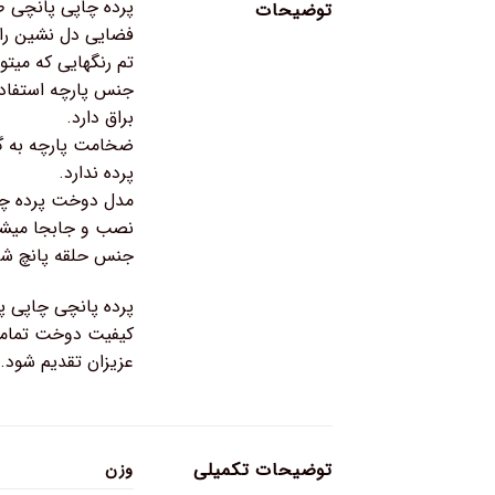
پرده چاپی پانچی ط
توضیحات
فضایی دل نشین را 
تم رنگهایی که میتو
جنس پارچه استفاده
براق دارد.
ضخامت پارچه به گو
پرده ندارد.
مدل دوخت پرده چاپ
نصب و جابجا میشو
جنس حلقه پانچ شد
پرده پانچی چاپی پ
کیفیت دوخت تمامی 
عزیزان تقدیم شود.
توضیحات تکمیلی
وزن