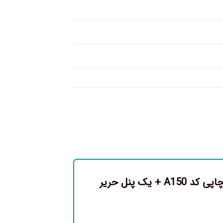
اولین نفری باشید که دیدگاهی را ارسال می کنید برای “پرده پانچی چاپی کد A150 + یک پنل حریر