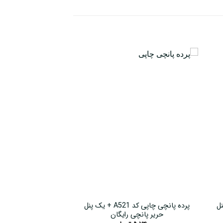
یک پنل
پرده پانچی چاپی کد A521 + یک پنل
حریر پانچی رایگان
حریر پانچی