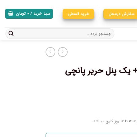
سفارش درمحل
خرید قسطی
سبد خرید /
۰
تومان
ده پانچی چاپی کد A150 + یک پنل حریر پانچی