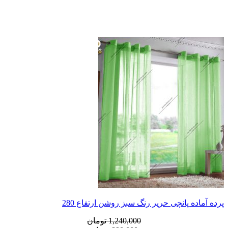
پرده آماده پانچی حریر رنگ سبز روشن ارتفاع 280
قیمت
قیمت
1,240,000
تومان