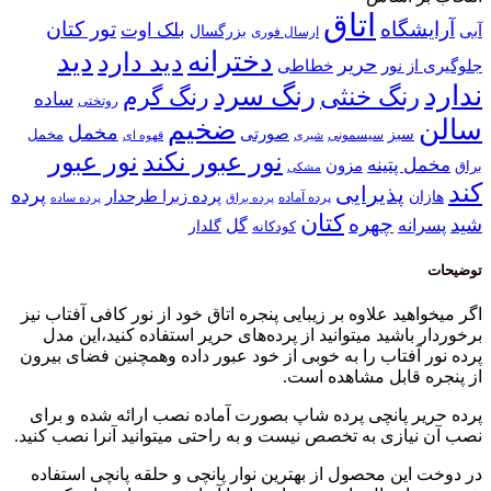
اتاق
آرایشگاه
تور کتان
بلک اوت
آبی
بزرگسال
ارسال فوری
دخترانه
دید
دید دارد
حریر
خطاطی
جلوگیری از نور
ندارد
رنگ سرد
رنگ خنثی
رنگ گرم
ساده
روتختی
سالن
ضخیم
مخمل
صورتی
سبز
مخمل
سیسمونی
قهوه ای
شیری
نور عبور
نور عبور نکند
مخمل پتینه
مزون
براق
مشکی
کند
پذیرایی
پرده
پرده زبرا طرحدار
هازان
پرده آماده
پرده براق
پرده ساده
کتان
چهره
شید
پسرانه
گل
گلدار
کودکانه
توضیحات
اگر میخواهید علاوه بر زیبایی پنجره اتاق خود از نور کافی آفتاب نیز
برخوردار باشید میتوانید از پرده‌های حریر استفاده کنید،این مدل
پرده نور آفتاب را به خوبی از خود عبور داده وهمچنین فضای بیرون
از پنجره قابل مشاهده است.
پرده حریر پانچی پرده شاپ بصورت آماده نصب ارائه شده و برای
نصب آن نیازی به تخصص نیست و به راحتی میتوانید آنرا نصب کنید.
در دوخت این محصول از بهترین نوار پانچی و حلقه پانچی استفاده