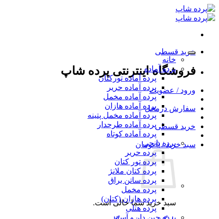
Ski
t
conten
خرید قسطی
خانه
پرده آماده
فروشگاه اینترنتی پرده شاپ
پرده آماده تورکتان
پرده آماده حریر
ورود / عضویت
پرده آماده مخمل
پرده آماده هازان
سفارش درمحل
پرده آماده مخمل پتینه
پرده آماده طرحدار
خرید قسطی
پرده آماده کوتاه
پرده پانچی
سبد خرید /
0
تومان
پرده حریر
پرده تور کتان
پرده کتان ملانژ
پرده ساتن براق
پرده مخمل
پرده هازان (کتان)
سبد خرید شما خالی است.
پرده هتلی
پرده چین دار و آستر