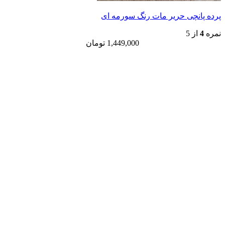
پرده پانچی حریر مات رنگ سورمه ای
نمره
4
از 5
1,449,000
تومان