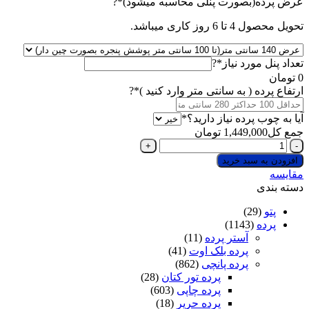
(required)
عرض پرده(بصورت پنلی محاسبه میشود)
*
?
تحویل محصول 4 تا 6 روز کاری میباشد.
(required)
تعداد پنل مورد نیاز
*
?
0
تومان
(required)
ارتفاع پرده ( به سانتی متر وارد کنید )
*
?
(required)
آیا به چوب پرده نیاز دارید؟
*
جمع کل
1,449,000
تومان
پرده
پانچی
افزودن به سبد خرید
حریر
مقایسه
مات
دسته بندی
رنگ
صورتی
پتو
(29)
چرک
پرده
(1143)
عدد
آستر پرده
(11)
پرده بلک اوت
(41)
پرده پانچی
(862)
پرده تور کتان
(28)
پرده چاپی
(603)
پرده حریر
(18)