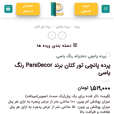
خرید
سفارش
قسطی
درمحل
پرده
/
پرده پانچی
/
پرده تور کتان
دسته بندی پرده ها
پرده پانچی تور کتان برند ParsDecor رنگ
یاسی
۱,۵۱۹,۰۰۰
تومان
(قیمت ذکر شده برای یک پنل(یک سمت تصویر)میباشد)
میزان پوشش کم چین: ۱۰۰ سانتی متر از عرض پنجره به ازای هر پنل
میزان پوشش پر چین: ۵۰ سانتی متر از عرض پنجره به ازای هر پنل
لطافت و ظرافت بالا