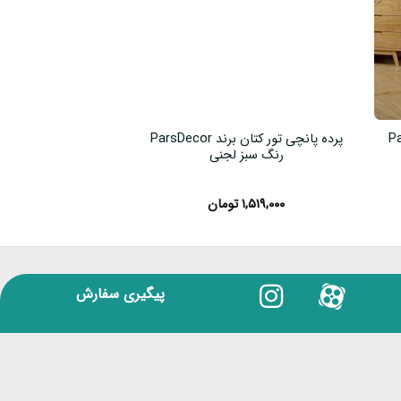
ParsDe
پرده پانچی تور کتان برند ParsDecor
رنگ سبز لجنی
رنگ نب
۱,۵۱۹,۰۰۰
تومان
۱,۵۱۹,۰۰۰
پیگیری سفارش