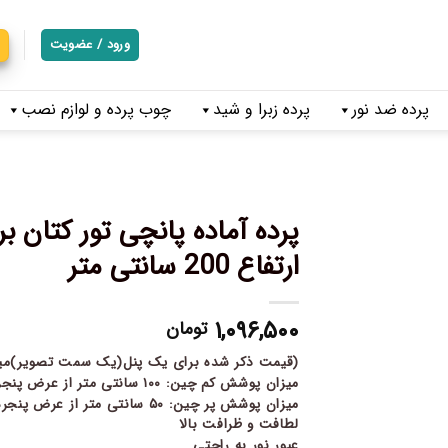
ورود / عضویت
پرده ضد نور
پرده زبرا و شید
چوب پرده و لوازم نصب
ارتفاع 200 سانتی متر
۱,۰۹۶,۵۰۰
تومان
(قیمت ذکر شده برای یک پنل(یک سمت تصویر)میب
میزان پوشش کم چین: ۱۰۰ سانتی متر از عرض پنجره به ازای هر پنل
میزان پوشش پر چین: ۵۰ سانتی متر از عرض پنجره به ازای هر پنل
لطافت و ظرافت بالا
عبور نور به راحتی