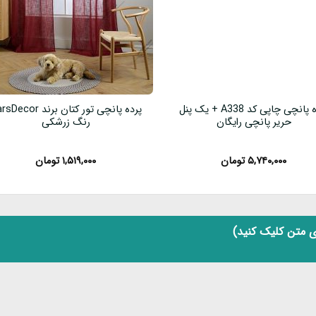
پرده پانچی چاپی کد A338 + یک پنل
پرده پانچی تور کتان برند cor
حریر پانچی رایگان
رنگ زرشکی
۵,۷۴۰,۰۰۰
تومان
۱,۵۱۹,۰۰۰
تومان
 متن کلیک کنید)