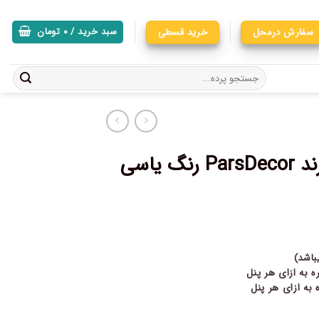
سفارش درمحل
خرید قسطی
سبد خرید /
۰
تومان
پرده آماده پانچی تور کتان برند ParsDecor رنگ یاسی
اشد)