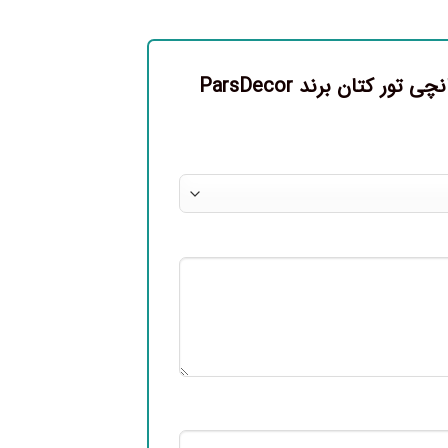
اولین نفری باشید که دیدگاهی را ارسال می کنید برای “پرده آماده پانچی تور کتان برند ParsDecor