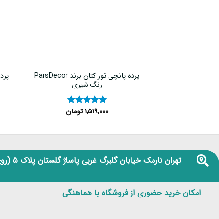
پرده پانچی تور کتان برند ParsDecor
رنگ شیری
۱,۵۱۹,۰۰۰
تومان
نمره
۵
از
۵
تهران نارمک خیابان گلبرگ غربی پاساژ گلستان پلاک ۵
(روی
امکان خرید حضوری از فروشگاه با هماهنگی