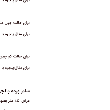
برای مثال:پنجره با عرض ۳ متر به ۷ یا ۸ پنل جهت پوشش پ
برای حالت چین متوسط عرض پنجره را بعلا
برای مثال:پنجره با عرض ۲/۵ متر به ۵ یا ۶ پنل جهت پوشش چین
برای حالت کم چین عرض پنجره را بعلاوه ۱ 
برای مثال:پنجره با عرض ۱/۶ متر به ۲ یا ۳ پنل جهت پوشش ک
سایز پرده پانچی
عرض: ۱.۵ متر بصورت بدون چین