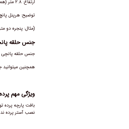
ارتفاع: ۲.۸ متر (همچنین ارتفاع دلخواه قابل سفارش میباشد)
توضیح: هرپنل پان
(مثال: پنجره دو م
جنس حلقه پانچی
جنس حلقه پانچی از
همچنین میتوانید 
ویژگی مهم پرده 
بافت پارچه پرده تو
نصب آستر پرده ندار