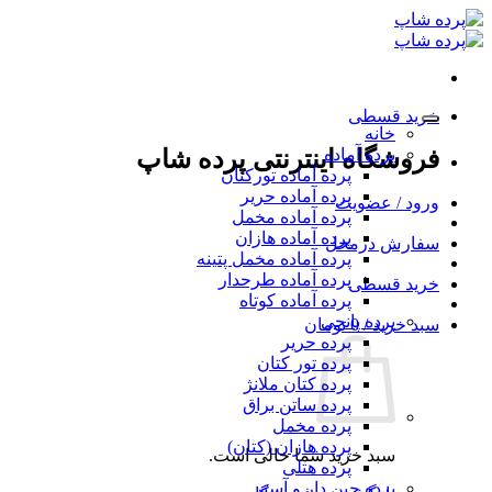
Ski
t
conten
خرید قسطی
خانه
پرده آماده
فروشگاه اینترنتی پرده شاپ
پرده آماده تورکتان
پرده آماده حریر
ورود / عضویت
پرده آماده مخمل
پرده آماده هازان
سفارش درمحل
پرده آماده مخمل پتینه
پرده آماده طرحدار
خرید قسطی
پرده آماده کوتاه
پرده پانچی
سبد خرید /
0
تومان
پرده حریر
پرده تور کتان
پرده کتان ملانژ
پرده ساتن براق
پرده مخمل
پرده هازان (کتان)
سبد خرید شما خالی است.
پرده هتلی
پرده چین دار و آستر