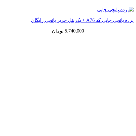
پرده پانچی چاپی کد A76 + یک پنل حریر پانچی رایگان
5,740,000
تومان