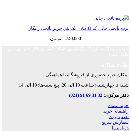
پرده پانچی چاپی کد A283 + یک پنل حریر پانچی رایگان
5,740,000
تومان
تهران نارمک خیابان گلبرگ غربی پاساژ گلستان پلاک ۵
(روی متن
کلیک کنید)
پیگیری سفارش
امکان خرید حضوری از فروشگاه با هماهنگی
شنبه تا چهارشنبه: ساعت 10 الی 20، پنج شنبه‌ها: 10 الی 14
دفتر مرکزی:
32 31 69 91 (021)
خرید عمده
راهنمای خرید
نصب پرده
سفارش سریع
درباره ما