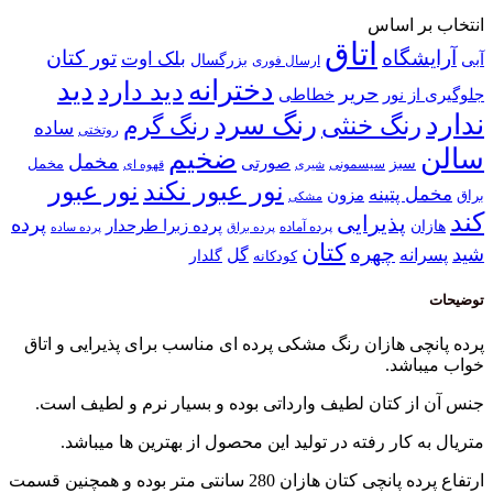
انتخاب بر اساس
اتاق
آرایشگاه
تور کتان
بلک اوت
آبی
بزرگسال
ارسال فوری
دخترانه
دید
دید دارد
حریر
خطاطی
جلوگیری از نور
ندارد
رنگ سرد
رنگ خنثی
رنگ گرم
ساده
روتختی
سالن
ضخیم
مخمل
صورتی
سبز
مخمل
سیسمونی
قهوه ای
شیری
نور عبور
نور عبور نکند
مخمل پتینه
مزون
براق
مشکی
کند
پذیرایی
پرده
پرده زبرا طرحدار
هازان
پرده آماده
پرده براق
پرده ساده
کتان
چهره
شید
پسرانه
گل
گلدار
کودکانه
توضیحات
پرده پانچی هازان رنگ مشکی پرده ای مناسب برای پذیرایی و اتاق
خواب میباشد.
جنس آن از کتان لطیف وارداتی بوده و بسیار نرم و لطیف است.
متریال به کار رفته در تولید این محصول از بهترین ها میباشد.
ارتفاع پرده پانچی کتان هازان 280 سانتی متر بوده و همچنین قسمت