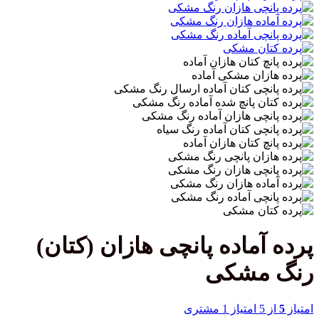
پرده آماده پانچی هازان (کتان)
رنگ مشکی
امتیاز
5
از 5 امتیاز
1
مشتری