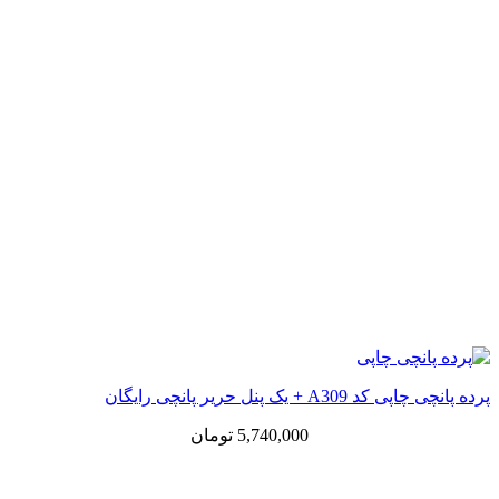
پرده پانچی چاپی کد A309 + یک پنل حریر پانچی رایگان
5,740,000
تومان